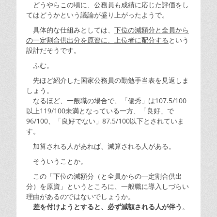
どうやらこの頃に、公務員も成績に応じた評価をし
てはどうかという議論が盛り上がったようで。
具体的な仕組みとしては、
下位の減額分と全員から
の一定割合供出分を原資に、上位者に配分する
という
設計だそうです。
ふむ。
先ほど紹介した国家公務員の勤勉手当表を見返しま
しょう。
なるほど、一般職の場合で、「優秀」は107.5/100
以上119/100未満となっている一方、「良好」で
96/100、「良好でない」87.5/100以下とされていま
す。
加算される人があれば、減算される人がある。
そういうことか。
この「下位の減額分（と全員からの一定割合供出
分）を原資」というところに、一般職に導入しづらい
理由があるのではないでしょうか。
差を付けようとすると、必ず減額される人が伴う
。