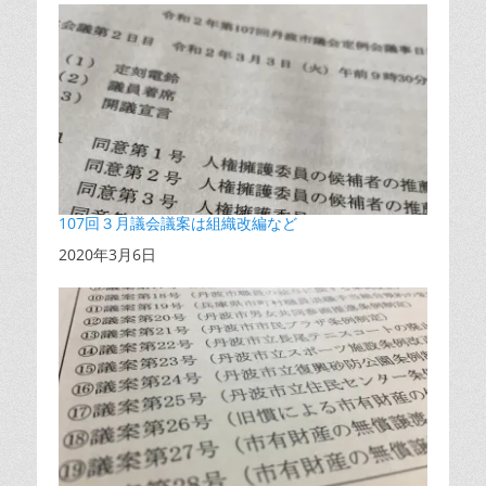
107回３月議会議案は組織改編など
日付
2020年3月6日