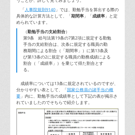
うことか、詳しく見てみましょう。
「
人事院規則9140
」では、勤勉手当を算出する際の
具体的な計算方法として、「
期間率
」「
成績率
」と定
められています。
（
勤勉手当の支給割合
）
第9条 給与法第19条の7第2項に規定する勤勉
手当の支給割合は、次条に規定する職員の勤
務期間による割合（「期間率」）に第13条及
び第13条の2に規定する職員の勤務成績による
割合（「成績率」）を乗じて得た割合とす
る。
成績率については13条に規定されているのですが、
分かりやすい表として、「
国家公務員の諸手当の概
要
」内に、勤勉手当の成績率として下記の表が掲示さ
れていましたのでそちらで紹介します。