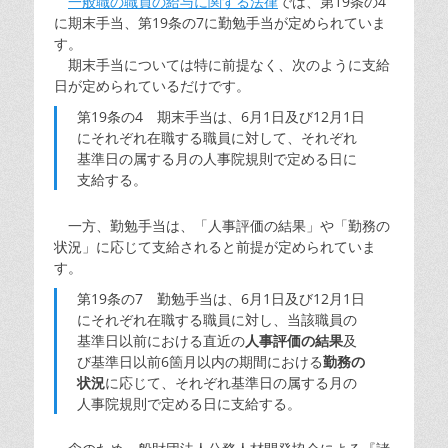
一般職の職員の給与に関する法律
では、第19条の4
に期末手当、第19条の7に勤勉手当が定められていま
す。
期末手当については特に前提なく、次のように支給
日が定められているだけです。
第19条の4 期末手当は、6月1日及び12月1日
にそれぞれ在職する職員に対して、それぞれ
基準日の属する月の人事院規則で定める日に
支給する。
一方、勤勉手当は、「人事評価の結果」や「勤務の
状況」に応じて支給されると前提が定められていま
す。
第19条の7 勤勉手当は、6月1日及び12月1日
にそれぞれ在職する職員に対し、当該職員の
基準日以前における直近の
人事評価の結果
及
び基準日以前6箇月以内の期間における
勤務の
状況
に応じて、それぞれ基準日の属する月の
人事院規則で定める日に支給する。