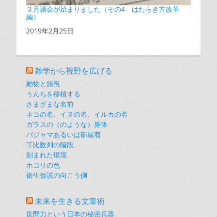
３月議会が始まりました（その4 はたらき方改革
編）
日付
2019年2月25日
雑学から視野を広げる
動物と錯視
うんちを移植する
さまざまな名前
ネコの名、イヌの名、イルカの名
ガラスの（のような）身体
パジャマあるいは部屋着
等比数列の階段
刻まれた環境
ホコリの色
衛生仮説の向こう側
未来を生きる文章術
世間力という日本の秘密兵器