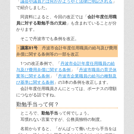
「
議会や議員とは何かがようやく法律に明記される
」
で紹介しました。
同資料によると、今回の改正では「
会計年度任用職
員に対する勤勉手当の支給
」も含まれていることが分
かります。
そこで丹波市でも条例を改正。
・
議案81号
丹波市会計年度任用職員の給与及び費用
弁償に関する条例等の一部を改正
1つの改正条例で、「
丹波市会計年度任用職員の給
与及び費用弁償に関する条例
」「
丹波市職員の育児休
業等に関する条例
」「
丹波市企業職員の給与の種類及
び基準に関する条例
」の3本の条例を改正します。
会計年度任用職員さんにとっては、ボーナスの増額
につながる話ですね。
勤勉手当って何？
ところで、
勤勉手当
って何でしょう。
耳慣れない言葉ですが、公務員独特の制度。
名前からすると、「がんばって働いたから手当をは