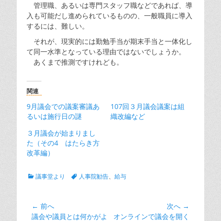
管理職、あるいは専門スタッフ職などであれば、導
入も可能だし進められているものの、一般職員に導入
するには、難しい。
それが、現実的には勤勉手当が期末手当と一体化し
て同一水準となっている理由ではないでしょうか。
あくまで推測ですけれども。
関連
9月議会での議案審議あ
107回３月議会議案は組
るいは施行日の謎
織改編など
３月議会が始まりまし
た（その4 はたらき方
改革編）
カ
タ
議事堂より
人事院勧告
、
給与
テ
グ
ゴ
リ
投
← 前へ
次へ →
ー
前
次
議会や議員とは何かがよ
オンラインで議会を開く
稿