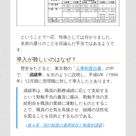
ということで一応、性格としては分かりました。
名前の通りのことを目論んだ手当ではあるようで
す。
導入が難しいのはなぜ？
歴史をたどると、東京都の「
人事制度白書
」の中
で、「
成績率
」を次のように説明し、平成6年（1994
年）12月期に管理職に対して導入したとあります。
成績率は、職員の勤務成績に応じて支給する
という勤勉手当の趣旨に鑑み、勤勉手当の支
給割合を職員の業績に連動したものとするこ
とで、職員の士気を高揚させ、組織の活性化
を図ることを目的とするものである。
（
第４章 現行制度の運用状況と制度的課題
）