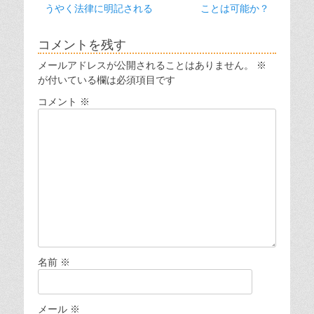
の
の
うやく法律に明記される
ことは可能か？
ナ
投
投
ビ
稿:
稿:
コメントを残す
ゲ
メールアドレスが公開されることはありません。
※
ー
が付いている欄は必須項目です
シ
コメント
※
ョ
ン
名前
※
メール
※