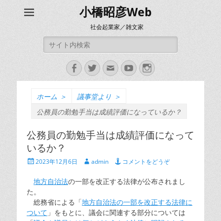
小橋昭彦Web
社会起業家／雑文家
検
索:
Facebook
Twitter
メ
YouTube
Instagram
ー
ル
ホーム
＞
議事堂より
＞
公務員の勤勉手当は成績評価になっているか？
公務員の勤勉手当は成績評価になって
いるか？
投
投
2023年12月6日
admin
コメントをどうぞ
稿
稿
日
者
地方自治法
の一部を改正する法律が公布されまし
た。
総務省による「
地方自治法の一部を改正する法律に
ついて
」をもとに、議会に関連する部分については