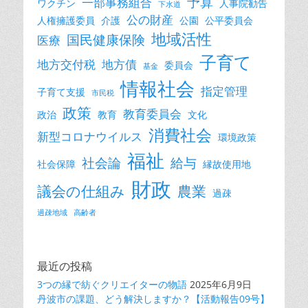
予算
一部事務組合
ワクチン
人事院勧告
下水道
公の財産
人権擁護委員
介護
公園
公平委員会
地域活性
国民健康保険
医療
子育て
地方交付税
地方債
委員会
基金
情報社会
指定管理
子育て支援
市民税
政策
教育委員会
政治
教育
文化
消費社会
新型コロナウイルス
環境政策
福祉
社会論
給与
社会保障
縁故使用地
財政
議会の仕組み
農業
過疎
過疎地域
高齢者
最近の投稿
3つの縁で紡ぐクリエイターの物語
2025年6月9日
丹波市の課題、どう解決しますか？【活動報告09号】