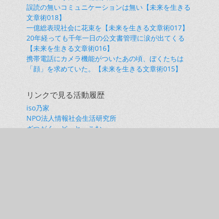
誤読の無いコミュニケーションは無い【未来を生きる
文章術018】
一億総表現社会に花束を【未来を生きる文章術017】
20年経っても千年一日の公文書管理に涙が出てくる
【未来を生きる文章術016】
携帯電話にカメラ機能がついたあの頃、ぼくたちは
「顔」を求めていた。【未来を生きる文章術015】
リンクで見る活動履歴
iso乃家
NPO法人情報社会生活研究所
ざつがく・どっと・こむ
ソシエテ・リベルテ
兵庫県立柏原高校同窓会（柏陵）
小橋昭彦 note
小橋昭彦onYouTube
関西丹波市郷友会
Copyright © 2026年
小橋昭彦Web
. All Rights Reserved. | Catch
Responsive by
Catch Themes