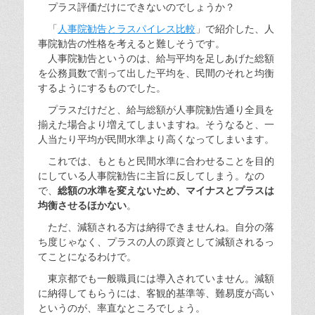
プラス評価だけにできないのでしょうか？
「
人事院勧告とラスパイレス比較
」で紹介した、人
事院勧告の性格を考えると難しそうです。
人事院勧告というのは、給与平均を足しあげた総額
を公務員数で割って出した平均を、民間のそれと均衡
するようにするものでした。
プラスだけだと、給与総額が人事院勧告通り全員を
揃えた場合より増えてしまいますね。そうなると、一
人当たり平均が民間水準より高くなってしまいます。
これでは、もともと民間水準に合わせることを目的
にしている人事院勧告に主旨に反してしまう。なの
で、
総額の水準を変えないため、マイナスとプラスは
均衡させるほかない
。
ただ、減額される方は納得できませんね。自分の落
ち度じゃなく、プラスの人の原資として減額されるっ
てことになるわけで。
東京都でも一般職員には導入されていません。減額
に納得してもらうには、客観的基準等、難易度が高い
というのが、率直なところでしょう。