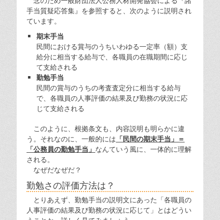
念のため一般財団法人公務人材開発協会による『諸
手当質疑応答集』を参照すると、次のように説明され
ています。
期末手当
民間における賞与のうちいわゆる一定率（額）支
給分に相当する給与で、各職員の在職期間に応じ
て支給される
勤勉手当
民間の賞与のうちの考査査定分に相当する給与
で、各職員の人事評価の結果及び勤務の状況に応
じて支給される
このように、根拠条文も、内容説明も明らかに違
う。それなのに、一般的には
「民間の期末手当」＝
「公務員の勤勉手当」
なんていう風に、一体的に理解
される。
なぜだなぜだ？
勤勉さの評価方法は？
とりあえず、勤勉手当の説明文にあった「各職員の
人事評価の結果及び勤務の状況に応じて」とはどうい