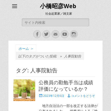
小橋昭彦Web
社会起業家／雑文家
検
索:
Facebook
Twitter
メ
YouTube
Instagram
ー
ル
ホーム
＞
以下のタグがついた投稿: »
人事院勧告
タグ:
人事院勧告
公務員の勤勉手当は成績
評価になっているか？
投
2023年12月6日
コメントをどうぞ
稿
日
地方自治法の一部を改正する法律が
公布されました。 総務省による「地