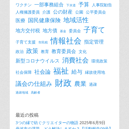
予算
一部事務組合
ワクチン
人事院勧告
下水道
公の財産
人権擁護委員
介護
公園
公平委員会
地域活性
国民健康保険
医療
子育て
地方交付税
地方債
委員会
基金
情報社会
指定管理
子育て支援
市民税
政策
教育委員会
政治
教育
文化
消費社会
新型コロナウイルス
環境政策
福祉
社会論
給与
社会保障
縁故使用地
財政
議会の仕組み
農業
過疎
過疎地域
高齢者
最近の投稿
3つの縁で紡ぐクリエイターの物語
2025年6月9日
丹波市の課題、どう解決しますか？【活動報告09号】