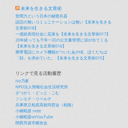
未来を生きる文章術
世間力という日本の秘密兵器
誤読の無いコミュニケーションは無い【未来を生きる
文章術018】
一億総表現社会に花束を【未来を生きる文章術017】
20年経っても千年一日の公文書管理に涙が出てくる
【未来を生きる文章術016】
携帯電話にカメラ機能がついたあの頃、ぼくたちは
「顔」を求めていた。【未来を生きる文章術015】
リンクで見る活動履歴
iso乃家
NPO法人情報社会生活研究所
ざつがく・どっと・こむ
ソシエテ・リベルテ
兵庫県立柏原高校同窓会（柏陵）
小橋昭彦 note
小橋昭彦onYouTube
関西丹波市郷友会