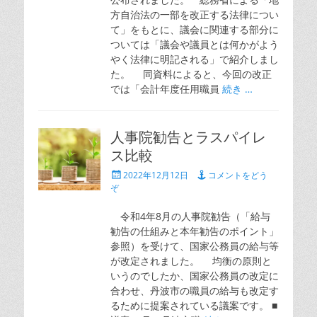
方自治法の一部を改正する法律につい
て」をもとに、議会に関連する部分に
ついては「議会や議員とは何かがよう
やく法律に明記される」で紹介しまし
た。 同資料によると、今回の改正
では「会計年度任用職員
続き …
人事院勧告とラスパイレ
ス比較
投
2022年12月12日
コメントをどう
稿
ぞ
日
令和4年8月の人事院勧告（「給与
勧告の仕組みと本年勧告のポイント」
参照）を受けて、国家公務員の給与等
が改定されました。 均衡の原則と
いうのでしたか、国家公務員の改定に
合わせ、丹波市の職員の給与も改定す
るために提案されている議案です。 ■