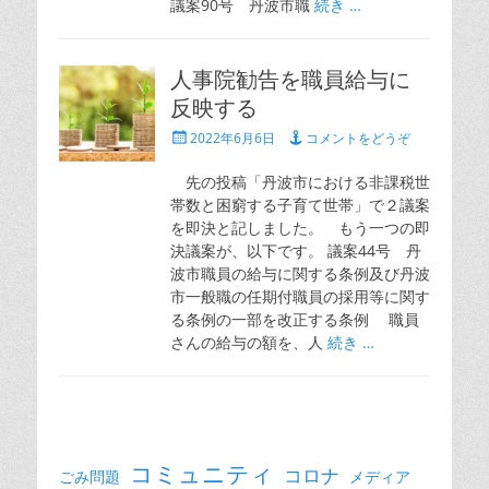
議案90号 丹波市職
続き …
人事院勧告を職員給与に
反映する
投
2022年6月6日
コメントをどうぞ
稿
日
先の投稿「丹波市における非課税世
帯数と困窮する子育て世帯」で２議案
を即決と記しました。 もう一つの即
決議案が、以下です。 議案44号 丹
波市職員の給与に関する条例及び丹波
市一般職の任期付職員の採用等に関す
る条例の一部を改正する条例 職員
さんの給与の額を、人
続き …
コミュニティ
コロナ
ごみ問題
メディア