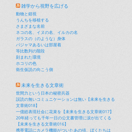
雑学から視野を広げる
動物と錯視
うんちを移植する
さまざまな名前
ネコの名、イヌの名、イルカの名
ガラスの（のような）身体
パジャマあるいは部屋着
等比数列の階段
刻まれた環境
ホコリの色
衛生仮説の向こう側
未来を生きる文章術
世間力という日本の秘密兵器
誤読の無いコミュニケーションは無い【未来を生きる
文章術018】
一億総表現社会に花束を【未来を生きる文章術017】
20年経っても千年一日の公文書管理に涙が出てくる
【未来を生きる文章術016】
携帯電話にカメラ機能がついたあの頃、ぼくたちは