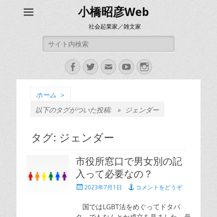
小橋昭彦Web
社会起業家／雑文家
検
索:
Facebook
Twitter
メ
YouTube
Instagram
ー
ル
ホーム
＞
以下のタグがついた投稿: »
ジェンダー
タグ:
ジェンダー
市役所窓口で男女別の記
入って必要なの？
投
2023年7月1日
コメントをどうぞ
稿
日
国ではLGBT法をめぐってドタバ
タ、でもなんとか成立を見ました。丹