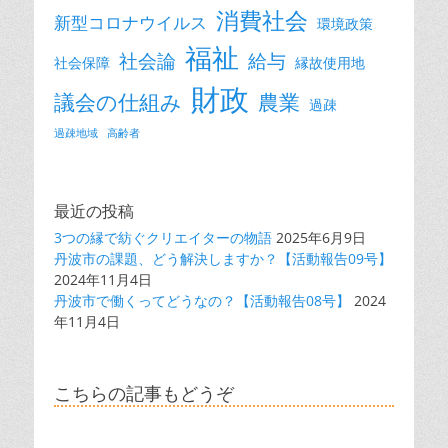
消費社会
新型コロナウイルス
環境政策
福祉
社会論
給与
社会保障
縁故使用地
財政
議会の仕組み
農業
過疎
過疎地域
高齢者
最近の投稿
3つの縁で紡ぐクリエイターの物語
2025年6月9日
丹波市の課題、どう解決しますか？【活動報告09号】
2024年11月4日
丹波市で働くってどうなの？【活動報告08号】
2024
年11月4日
こちらの記事もどうぞ