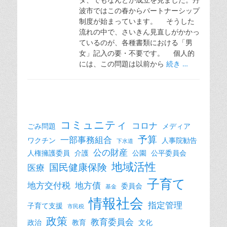
波市ではこの春からパートナーシップ
制度が始まっています。 そうした
流れの中で、さいきん見直しがかかっ
ているのが、各種書類における「男
女」記入の要・不要です。 個人的
には、この問題は以前から
続き …
コミュニティ
コロナ
ごみ問題
メディア
予算
一部事務組合
ワクチン
人事院勧告
下水道
公の財産
人権擁護委員
介護
公園
公平委員会
地域活性
国民健康保険
医療
子育て
地方交付税
地方債
委員会
基金
情報社会
指定管理
子育て支援
市民税
政策
教育委員会
政治
教育
文化