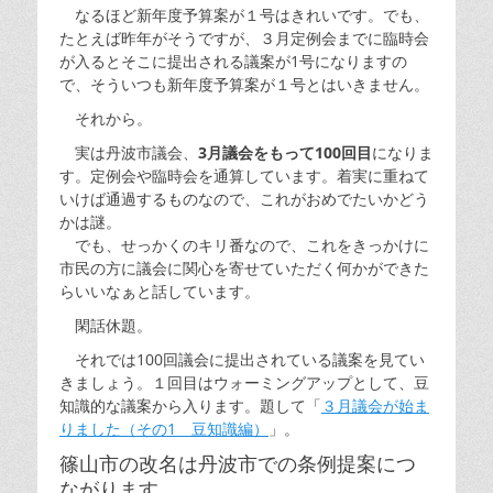
なるほど新年度予算案が１号はきれいです。でも、
たとえば昨年がそうですが、３月定例会までに臨時会
が入るとそこに提出される議案が1号になりますの
で、そういつも新年度予算案が１号とはいきません。
それから。
実は丹波市議会、
3月議会をもって100回目
になりま
す。定例会や臨時会を通算しています。着実に重ねて
いけば通過するものなので、これがおめでたいかどう
かは謎。
でも、せっかくのキリ番なので、これをきっかけに
市民の方に議会に関心を寄せていただく何かができた
らいいなぁと話しています。
閑話休題。
それでは100回議会に提出されている議案を見てい
きましょう。１回目はウォーミングアップとして、豆
知識的な議案から入ります。題して「
３月議会が始ま
りました（その1 豆知識編）
」。
篠山市の改名は丹波市での条例提案につ
ながります