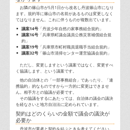
お隣の篠山市が5月1日から改名し丹波篠山市になり
ます。規約等に篠山市の名前があるものは変更しなく
てはなりません。これに伴うものが複数出ています。
議案14号
「丹波少年自然の家事務組合規約」
議案16号
「兵庫県町議会議員公務災害補償組合規
約」
議案19号
「兵庫県市町村職員退職手当組合規約」
議案32号
「篠山市清掃センター運営協議会規約」
ただし、変更しますという議案ではなく、変更すべ
く協議します、という議案です。
他の自治体との「一部事務組合」であったり、「連
携協約」的なものですから一方的に変更はできませ
ん。相手方との協議が必要です。
その協議をするにあたっては、自治体の議会の議決
を経なさいと地方自治法に定められています。
契約はどのくらいの金額で議会の議決が
必要か
丹波市が業者と契約を結ぶときを考えてください。