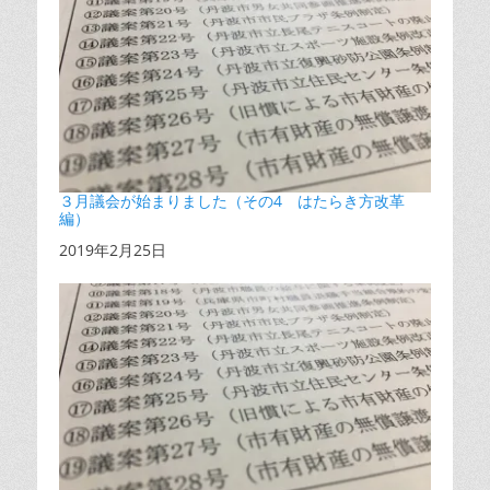
３月議会が始まりました（その4 はたらき方改革
編）
日付
2019年2月25日