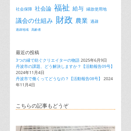
福祉
社会論
給与
社会保障
縁故使用地
財政
議会の仕組み
農業
過疎
過疎地域
高齢者
最近の投稿
3つの縁で紡ぐクリエイターの物語
2025年6月9日
丹波市の課題、どう解決しますか？【活動報告09号】
2024年11月4日
丹波市で働くってどうなの？【活動報告08号】
2024
年11月4日
こちらの記事もどうぞ