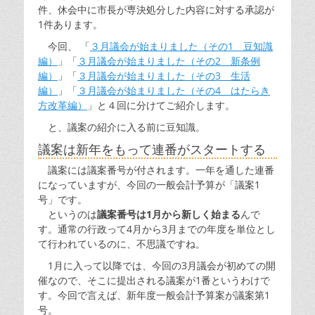
件、休会中に市長が専決処分した内容に対する承認が
1件あります。
今回、 「
３月議会が始まりました（その1 豆知識
編）
」「
３月議会が始まりました（その2 新条例
編）
」「
３月議会が始まりました（その3 生活
編）
」「
３月議会が始まりました（その4 はたらき
方改革編）
」と４回に分けてご紹介します。
と、議案の紹介に入る前に豆知識。
議案は新年をもって連番がスタートする
議案には議案番号が付されます。一年を通した連番
になっていますが、今回の一般会計予算が「議案1
号」です。
というのは
議案番号は1月から新しく始まる
んで
す。通常の行政って4月から3月までの年度を単位とし
て行われているのに、不思議ですね。
1月に入って以降では、今回の3月議会が初めての開
催なので、そこに提出される議案が1番というわけで
す。今回で言えば、新年度一般会計予算案が議案第1
号。