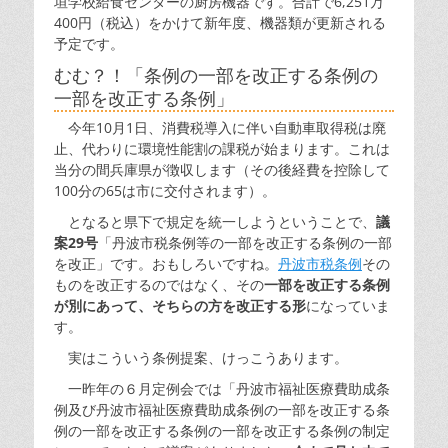
垣学校給食センターの厨房機器です。合計で6,251万
400円（税込）をかけて新年度、機器類が更新される
予定です。
むむ？！「条例の一部を改正する条例の
一部を改正する条例」
今年10月1日、消費税導入に伴い自動車取得税は廃
止、代わりに環境性能割の課税が始まります。これは
当分の間兵庫県が徴収します（その後経費を控除して
100分の65は市に交付されます）。
となると県下で規定を統一しようということで、
議
案29号
「丹波市税条例等の一部を改正する条例の一部
を改正」です。おもしろいですね。
丹波市税条例
その
ものを改正するのではなく、その
一部を改正する条例
が別にあって、そちらの方を改正する形
になっていま
す。
実はこういう条例提案、けっこうあります。
一昨年の６月定例会では「丹波市福祉医療費助成条
例及び丹波市福祉医療費助成条例の一部を改正する条
例の一部を改正する条例の一部を改正する条例の制定