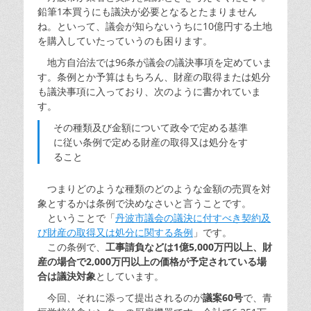
鉛筆1本買うにも議決が必要となるとたまりません
ね。といって、議会が知らないうちに10億円する土地
を購入していたっていうのも困ります。
地方自治法では96条が議会の議決事項を定めていま
す。条例とか予算はもちろん、財産の取得または処分
も議決事項に入っており、次のように書かれていま
す。
その種類及び金額について政令で定める基準
に従い条例で定める財産の取得又は処分をす
ること
つまりどのような種類のどのような金額の売買を対
象とするかは条例で決めなさいと言うことです。
ということで「
丹波市議会の議決に付すべき契約及
び財産の取得又は処分に関する条例
」です。
この条例で、
工事請負などは1億5,000万円以上、財
産の場合で2,000万円以上の価格が予定されている場
合は議決対象
としています。
今回、それに添って提出されるのが
議案60号
で、青