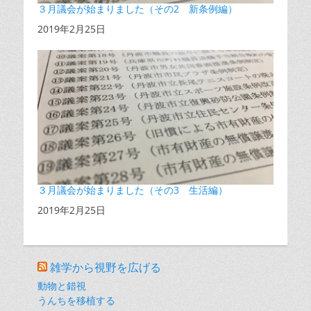
３月議会が始まりました（その2 新条例編）
日付
2019年2月25日
３月議会が始まりました（その3 生活編）
日付
2019年2月25日
雑学から視野を広げる
動物と錯視
うんちを移植する