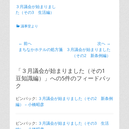
３月議会が始まりまし
た（その3 生活編）
カ
議事堂より
テ
ゴ
リ
投
← 前へ
次へ →
ー
前
次
まちなかホテルの処方箋
３月議会が始まりました
稿
の
の
（その2 新条例編）
ナ
投
投
ビ
稿:
稿:
「３月議会が始まりました（その1
ゲ
豆知識編）」への5件のフィードバッ
ー
ク
シ
ョ
ピンバック:
３月議会が始まりました（その2 新条例
ン
編） – 小橋昭彦
ピンバック:
３月議会が始まりました（その3 生活