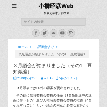
小橋昭彦Web
社会起業家／雑文家
検
索:
Facebook
Twitter
メ
YouTube
Instagram
ー
ル
ホーム
＞
議事堂より
＞
３月議会が始まりました（その1 豆知識編）
３月議会が始まりました（その1 豆
知識編）
投
投
2019年2月25日
admin
5件のコメント
稿
稿
日
者
３月議会では60件の議案が提出されました。
その他に教育委員会委員の任命（1名任期途中の退
任に伴うもの）及び人権擁護委員会委員の推薦（4名
それぞれごと）という議会の同意が必要な案件が5