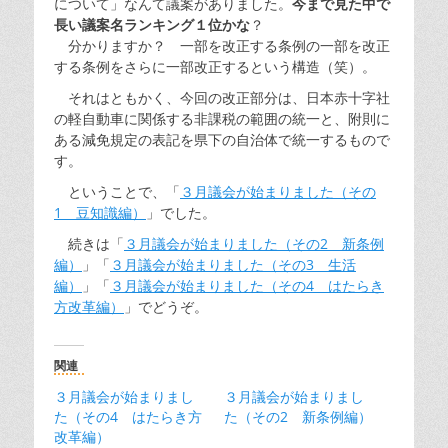
について」なんて議案がありました。
今まで見た中で
長い議案名ランキング１位かな
？
分かりますか？ 一部を改正する条例の一部を改正
する条例をさらに一部改正するという構造（笑）。
それはともかく、今回の改正部分は、日本赤十字社
の軽自動車に関係する非課税の範囲の統一と、附則に
ある減免規定の表記を県下の自治体で統一するもので
す。
ということで、「
３月議会が始まりました（その
1 豆知識編）
」でした。
続きは「
３月議会が始まりました（その2 新条例
編）
」「
３月議会が始まりました（その3 生活
編）
」「
３月議会が始まりました（その4 はたらき
方改革編）
」でどうぞ。
関連
３月議会が始まりまし
３月議会が始まりまし
た（その4 はたらき方
た（その2 新条例編）
改革編）