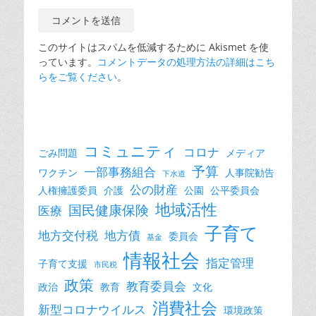
このサイトはスパムを低減するために Akismet を使
っています。
コメントデータの処理方法の詳細はこち
らをご覧ください
。
コミュニティ
コロナ
ごみ問題
メディア
予算
一部事務組合
ワクチン
人事院勧告
下水道
公の財産
人権擁護委員
介護
公園
公平委員会
地域活性
国民健康保険
医療
子育て
地方交付税
地方債
委員会
基金
情報社会
指定管理
子育て支援
市民税
政策
教育委員会
政治
教育
文化
消費社会
新型コロナウイルス
環境政策