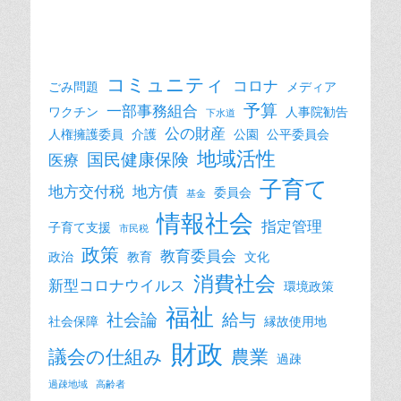
コミュニティ
コロナ
ごみ問題
メディア
予算
一部事務組合
ワクチン
人事院勧告
下水道
公の財産
人権擁護委員
介護
公園
公平委員会
地域活性
国民健康保険
医療
子育て
地方交付税
地方債
委員会
基金
情報社会
指定管理
子育て支援
市民税
政策
教育委員会
政治
教育
文化
消費社会
新型コロナウイルス
環境政策
福祉
社会論
給与
社会保障
縁故使用地
財政
議会の仕組み
農業
過疎
過疎地域
高齢者