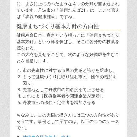
に、まさに上にのべたような４つの分野が書き込まれ
ています。丹波市の「健康たんば21」は、ここで言え
ば「狭義の健康施策」ですね。
健康まちづくり基本方針の方向性
健康寿命日本一宣言という根っこに「健康まちづくり
基本方針」という幹を伸ばし、そこに各分野の枝葉を
茂らせる。
この大樹を見せることで、次のような好循環を生むこ
とを目指します。
市の先進性に対する市民の共感と誇りを醸成し、
もって健康づくりに取り組む市民・団体の増加を
図り、
先進地として丹波市の知名度を向上させる
これにより医療従事者や関連企業が定着し
丹波市への移住・定住者を増加させる
ちなみに、この大樹の描き方には二つの方向性があり
そうです。事例として示すのは、以下の二つのケース
です。