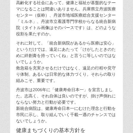
高齢化する社会にあって、健康と福祉が基盤的なテー
マになることは間違いありません。兵庫県立丹波医療
センター（仮称）、丹波市地域医療総合支援センター
「ミルネ」、丹波市立看護専門学校からなる統合新病
院（タイトル画像はそのパースです）は、どのような
役割を果たすのか。
それに対して、「統合新病院があるから医療は安心」
というだけでは、遠足にあたって「けがしたときのた
めに絆創膏を持っていくね」と言うに等しいのではな
いでしょうか。
救急箱を充実させるだけではなく、遠足の行程や見守
り体制、あるいは日常的な体力づくり。それらの取り
組みこそ、重要です。
丹波市は2006年に「健康寿命日本一」を宣言しまし
た。志高く、それ自体は良いのですが、掛け声倒れに
ならない努力と行動が必要です。
新統合病院は、健康寿命日本一にむけた理念と行動を
市民に示し、取り組んでいく千載一遇のチャンスでは
ないでしょうか。
健康まちづくりの基本方針を