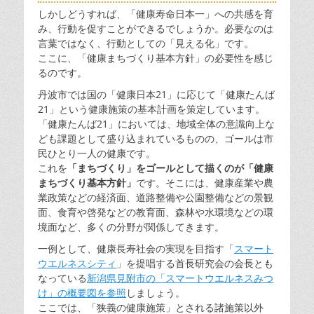
しかしどうすれば、「健康寿命日本一」への共感を育
み、行動を促すことができるでしょうか。必要なのは
言葉ではなく、行動としての「見える化」です。
ここに、「健康まちづくり基本方針」の必要性を感じ
るのです。
丹波市では国の「健康日本21」に応じて「健康たんば
21」という健康施策の基本計画を策定しています。
「健康たんば21」においては、地域全体の意識向上な
ども課題として盛り込まれているものの、ゴールは市
民ひとり一人の健康です。
これを
「まちづくり」をゴールとして描くのが「健康
まちづくり基本方針」
です。そこには、健康産業や農
業政策などの経済面、道路整備や公園整備などの景観
面、食育や啓発などの教育面、森林や水環境などの環
境面など、多くの分野が関係してきます。
一例として、健康長寿社会の実現を目指す「
スマート
ウエルネスシティ
」を提唱する首長研究会の会長とも
なっている
新潟県見附市の「スマートウエルネスみつ
け」の概要図を参照
しましょう。
ここでは、「狭義の健康施策」とされる諸施策以外