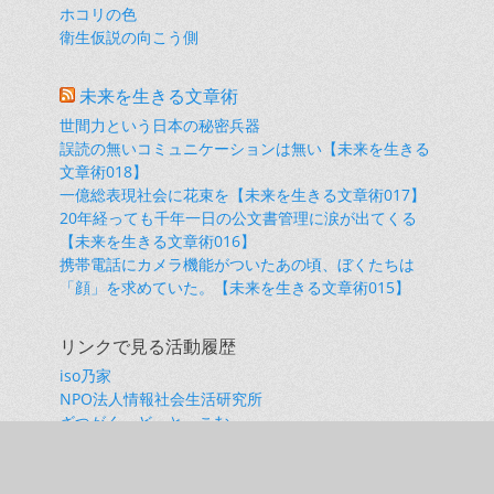
ホコリの色
衛生仮説の向こう側
未来を生きる文章術
世間力という日本の秘密兵器
誤読の無いコミュニケーションは無い【未来を生きる
文章術018】
一億総表現社会に花束を【未来を生きる文章術017】
20年経っても千年一日の公文書管理に涙が出てくる
【未来を生きる文章術016】
携帯電話にカメラ機能がついたあの頃、ぼくたちは
「顔」を求めていた。【未来を生きる文章術015】
リンクで見る活動履歴
iso乃家
NPO法人情報社会生活研究所
ざつがく・どっと・こむ
ソシエテ・リベルテ
兵庫県立柏原高校同窓会（柏陵）
小橋昭彦 note