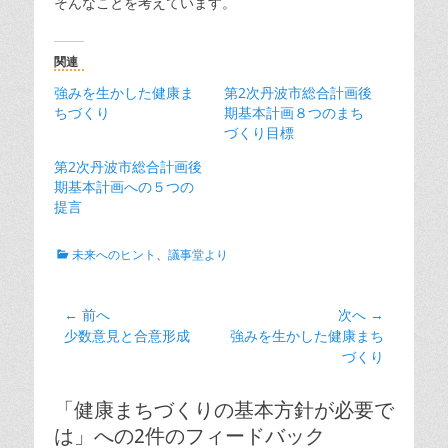
そんなことを考えています。
関連
強みを生かした健康ま
第2次丹波市総合計画後
ちづくり
期基本計画８つのまち
づくり目標
第2次丹波市総合計画後
期基本計画への５つの
提言
カ
未来へのヒント
、
議事堂より
テ
ゴ
リ
投
← 前へ
次へ →
ー
前
次
少数意見と合意形成
強みを生かした健康まち
稿
の
の
づくり
ナ
投
投
ビ
稿:
稿:
「健康まちづくりの基本方針が必要で
ゲ
は」への2件のフィードバック
ー