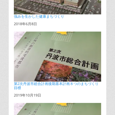
強みを生かした健康まちづくり
日付
2018年6月8日
第2次丹波市総合計画後期基本計画８つのまちづくり
目標
日付
2019年10月19日