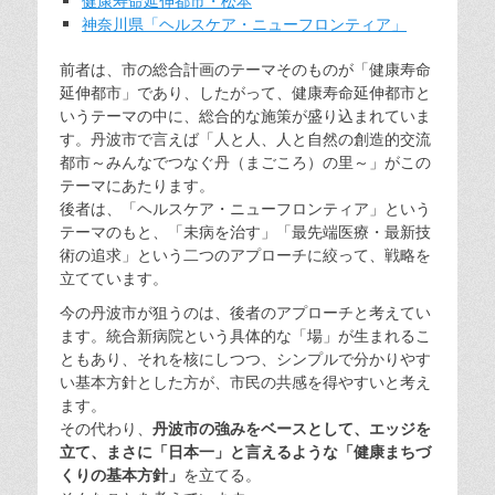
健康寿命延伸都市・松本
神奈川県「ヘルスケア・ニューフロンティア」
前者は、市の総合計画のテーマそのものが「健康寿命
延伸都市」であり、したがって、健康寿命延伸都市と
いうテーマの中に、総合的な施策が盛り込まれていま
す。丹波市で言えば「人と人、人と自然の創造的交流
都市～みんなでつなぐ丹（まごころ）の里～」がこの
テーマにあたります。
後者は、「ヘルスケア・ニューフロンティア」という
テーマのもと、「未病を治す」「最先端医療・最新技
術の追求」という二つのアプローチに絞って、戦略を
立てています。
今の丹波市が狙うのは、後者のアプローチと考えてい
ます。統合新病院という具体的な「場」が生まれるこ
ともあり、それを核にしつつ、シンプルで分かりやす
い基本方針とした方が、市民の共感を得やすいと考え
ます。
その代わり、
丹波市の強みをベースとして、エッジを
立て、まさに「日本一」と言えるような「健康まちづ
くりの基本方針」
を立てる。