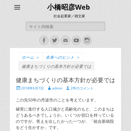
小橋昭彦Web
社会起業家／雑文家
検
索:
Facebook
Twitter
メ
YouTube
Instagram
ー
ル
ホーム
＞
未来へのヒント
＞
健康まちづくりの基本方針が必要では
健康まちづくりの基本方針が必要では
投
投
2018年6月7日
admin
2件のコメント
稿
稿
日
者
この先50年の丹波市のことを考えています。
確実に進行する人口減少と高齢化のもと、このまちは
どうあるべきでしょうか。いくつか切口を持っている
のですが、答えを出したかった一つが、「統合新病院
をどう生かすか」です。