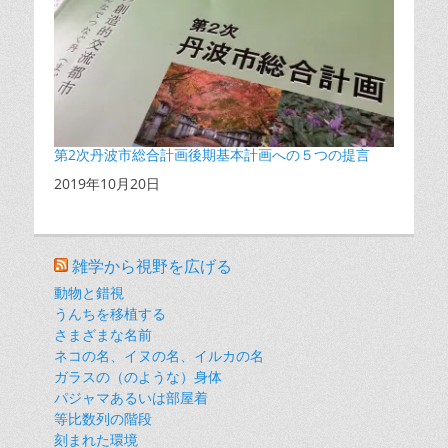
第2次丹波市総合計画後期基本計画への５つの提言
日付
2019年10月20日
雑学から視野を広げる
動物と錯視
うんちを移植する
さまざまな名前
ネコの名、イヌの名、イルカの名
ガラスの（のような）身体
パジャマあるいは部屋着
等比数列の階段
刻まれた環境