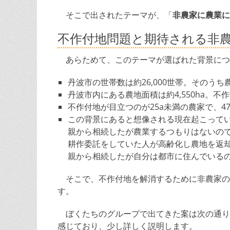
そこで出されたテーマが、「
非農家に農業に
不作付地問題と期待される非
あらためて、このテーマが選ばれた背景につ
丹波市の世帯数は約26,000世帯。そのうち農
丹波市内にある農地面積は約4,550ha。不作
不作付地が目立つのが25a未満の農家で、47
この背景にあると想像される現在起こって
親から相続したが農業するつもりはないの
耕作委託をしていた人が高齢化し農地を返
親から相続したが自分は都市に住んでいる
そこで、不作付地を解消するために非農家の
す。
ぼくたちのグループで出てきた案は次の通り
感じており、少し詳しく説明します。