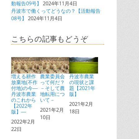
動報告09号】
2024年11月4日
丹波市で働くってどうなの？【活動報告
08号】
2024年11月4日
こちらの記事もどうぞ
増える耕作
農業委員会
丹波市農業
放棄地(不作
って何だ？
の現状と課
付地)の今―
－そして農
題【2021年
丹波市農業
地転用につ
版】
のこれから
いて－
日付
2021年2月
【2022年
日付
2021年2月
18日
版】―
10日
日付
2022年2月
22日