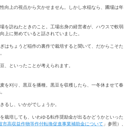
性向上の視点から欠かせません。しかし水稲なら、圃場は年
場を訪ねたときのこと。工場出身の経営者が、ハウスで軟弱
向上に努めていると話されていました。
ぎはちょうど稲作の裏作で栽培すると聞いて、だからこそた
。
豆、といったことが考えられます。
麦を刈り、黒豆を播種。黒豆を収穫したら、一冬休ませて春
ね。
きるし、いかがでしょうか。
を栽培しても、いわゆる転作奨励金が出るかどうかといった
波市高収益作物等作付転換促進事業補助金について
」参照）、