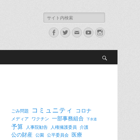
検
索:
Facebook
Twitter
メ
YouTube
Instagram
ー
ル
検
索
コミュニティ
コロナ
ごみ問題
一部事務組合
メディア
ワクチン
下水道
予算
人事院勧告
人権擁護委員
介護
公の財産
医療
公園
公平委員会