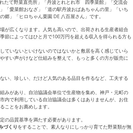
れたて野菜直売所」「丹波とれとれ市 四季菜館」「交流会
」「愛菜館おなざ」「道の駅丹波おばあちゃんの里」「いち
郷」「ヒロちゃん栗園 DE 八百屋さん」です。
場が広くなります。人気も高いので、出荷される生産者組合
季節によってはひと月で100万円を超える収入を得られる方も
していないといけないのではないかと敷居を高く感じていら
やすい声がけなど仕組みを整えて、もっと多くの方が販売に
ない、珍しい、だけど人気のある品目を作るなど、工夫する
組みがあり、自治協議会単位で生産物を集め、神戸・元町の
市内で利用している自治協議会は多くはありませんが、お住
ることをお薦めします。
定の品質基準を満たす必要があります。
みづくり
をすることで、素人なりにしっかり育てた野菜類が無