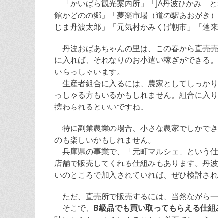
「かいばら観光案内所」「JA丹波ひかみ と
館かどのの郷」「夢楽市場（道の駅あおがき）
じま丹波太郎」「元気村かみくげ朝市」「蓬来の
丹波おばあちゃんの里は、この春から直売売
に入れば、それなりのお小遣い稼ぎができる。
いらっしゃいます。
生産者組合に入るには、農家としてしっかり
っしゃる方もいるかもしれません。組合に入り
携わられるといいですね。
特に副業農業の場合、小さな農家でしかでき
のも楽しいかもしれません。
兵庫県の事業で、「元町マルシェ」という仕
店舗で販売してくれる仕組みもあります。丹波
いのところで加入されていれば、ぜひ検討され
ただ、直売所で販売するには、当然ながら一
そこで、
B級品でも買い取ってもらえる仕組