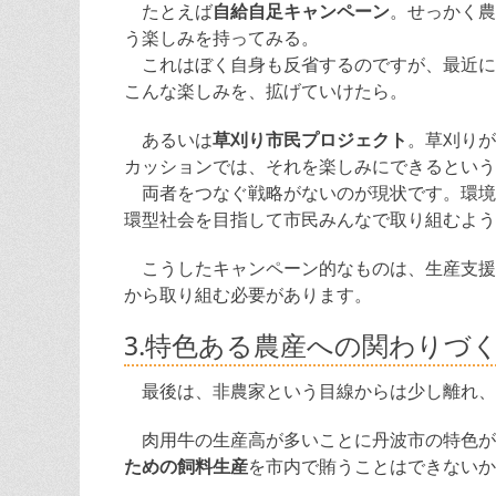
たとえば
自給自足キャンペーン
。せっかく農
う楽しみを持ってみる。
これはぼく自身も反省するのですが、最近に
こんな楽しみを、拡げていけたら。
あるいは
草刈り市民プロジェクト
。草刈りが
カッションでは、それを楽しみにできるという
両者をつなぐ戦略がないのが現状です。環境
環型社会を目指して市民みんなで取り組むよう
こうしたキャンペーン的なものは、生産支援
から取り組む必要があります。
3.特色ある農産への関わりづ
最後は、非農家という目線からは少し離れ、
肉用牛の生産高が多いことに丹波市の特色が
ための飼料生産
を市内で賄うことはできないか