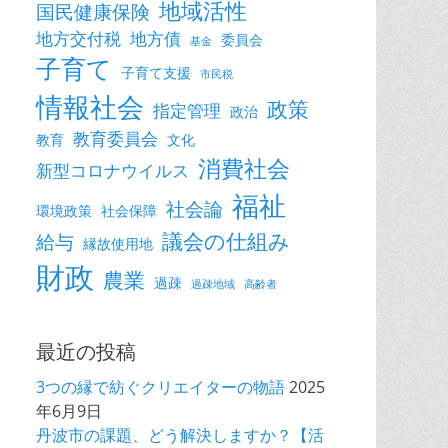
地域活性
国民健康保険
地方交付税
地方債
委員会
基金
子育て
子育て支援
市民税
情報社会
政策
指定管理
政治
教育委員会
教育
文化
消費社会
新型コロナウイルス
福祉
社会論
環境政策
社会保障
議会の仕組み
給与
縁故使用地
財政
農業
過疎
過疎地域
高齢者
最近の投稿
3つの縁で紡ぐクリエイターの物語
2025
年6月9日
丹波市の課題、どう解決しますか？【活