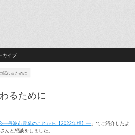
ーカイブ
に関わるために
関わるために
今―丹波市農業のこれから【2022年版】―
」でご紹介したよ
さんと懇談をしました。