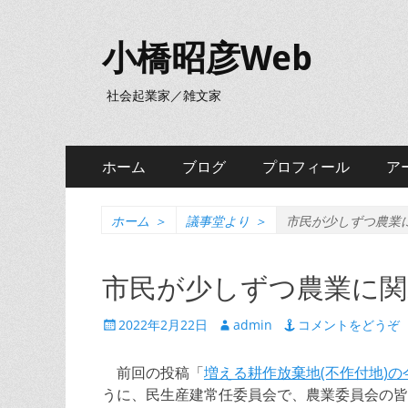
小橋昭彦Web
社会起業家／雑文家
メ
コ
ホーム
ブログ
プロフィール
ア
ン
イ
テ
ン
ン
ホーム
＞
議事堂より
＞
市民が少しずつ農業
ツ
メ
へ
市民が少しずつ農業に
ニ
ス
キ
ュ
投
投
2022年2月22日
admin
コメントをどうぞ
ッ
稿
稿
ー
プ
日
者
前回の投稿「
増える耕作放棄地(不作付地)の
うに、民生産建常任委員会で、農業委員会の皆