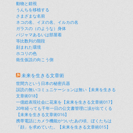
動物と錯視
うんちを移植する
さまざまな名前
ネコの名、イヌの名、イルカの名
ガラスの（のような）身体
パジャマあるいは部屋着
等比数列の階段
刻まれた環境
ホコリの色
衛生仮説の向こう側
未来を生きる文章術
世間力という日本の秘密兵器
誤読の無いコミュニケーションは無い【未来を生きる
文章術018】
一億総表現社会に花束を【未来を生きる文章術017】
20年経っても千年一日の公文書管理に涙が出てくる
【未来を生きる文章術016】
携帯電話にカメラ機能がついたあの頃、ぼくたちは
「顔」を求めていた。【未来を生きる文章術015】