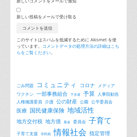
新しいコメントをメールで通知
新しい投稿をメールで受け取る
このサイトはスパムを低減するために Akismet を使
っています。
コメントデータの処理方法の詳細はこち
らをご覧ください
。
コミュニティ
コロナ
ごみ問題
メディア
予算
一部事務組合
ワクチン
人事院勧告
下水道
公の財産
人権擁護委員
介護
公園
公平委員会
地域活性
国民健康保険
医療
子育て
地方交付税
地方債
委員会
基金
情報社会
指定管理
子育て支援
市民税