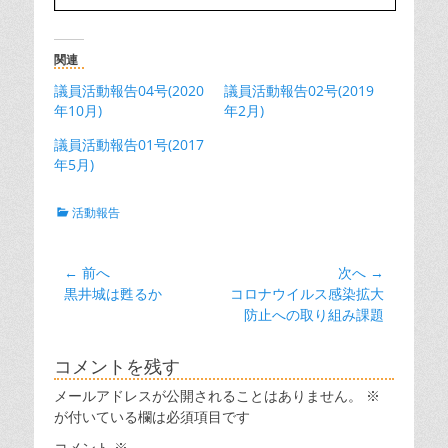
関連
議員活動報告04号(2020
議員活動報告02号(2019
年10月)
年2月)
議員活動報告01号(2017
年5月)
カ
活動報告
テ
ゴ
リ
投
← 前へ
次へ →
ー
前
次
黒井城は甦るか
コロナウイルス感染拡大
稿
の
の
防止への取り組み課題
ナ
投
投
ビ
稿:
稿:
コメントを残す
ゲ
メールアドレスが公開されることはありません。
※
ー
が付いている欄は必須項目です
シ
コメント
※