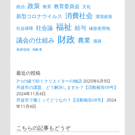
政策
教育委員会
政治
教育
文化
消費社会
新型コロナウイルス
環境政策
福祉
社会論
給与
社会保障
縁故使用地
財政
議会の仕組み
農業
過疎
過疎地域
高齢者
最近の投稿
3つの縁で紡ぐクリエイターの物語
2025年6月9日
丹波市の課題、どう解決しますか？【活動報告09号】
2024年11月4日
丹波市で働くってどうなの？【活動報告08号】
2024
年11月4日
こちらの記事もどうぞ