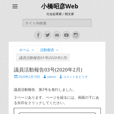
小橋昭彦Web
社会起業家／雑文家
検
索:
Facebook
Twitter
メ
YouTube
Instagram
ー
ル
ホーム
＞
活動報告
＞
議員活動報告03号(2020年2月)
議員活動報告03号(2020年2月)
投
投
2020年2月19日
admin
コメントをどうぞ
稿
稿
日
者
議員活動報告、第3号を発行しました。
２ページあります。ページを繰るには、画面の下にあ
る矢印をクリックしてください。