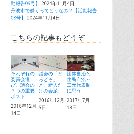
動報告09号】
2024年11月4日
丹波市で働くってどうなの？【活動報告
08号】
2024年11月4日
こちらの記事もどうぞ
それぞれの
議会の「ど
団体自治と
委員会選
ろどろ」
住民自治～
び、議会の
と、新人だ
二元代表制
７つの重要
けの会派
に思う
ポスト
日付
2016年12月
日付
2017年7月
日付
2016年12月
5日
18日
14日