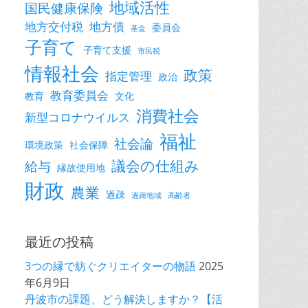
地域活性
国民健康保険
地方交付税
地方債
委員会
基金
子育て
子育て支援
市民税
情報社会
政策
指定管理
政治
教育委員会
教育
文化
消費社会
新型コロナウイルス
福祉
社会論
環境政策
社会保障
議会の仕組み
給与
縁故使用地
財政
農業
過疎
過疎地域
高齢者
最近の投稿
3つの縁で紡ぐクリエイターの物語
2025
年6月9日
丹波市の課題、どう解決しますか？【活