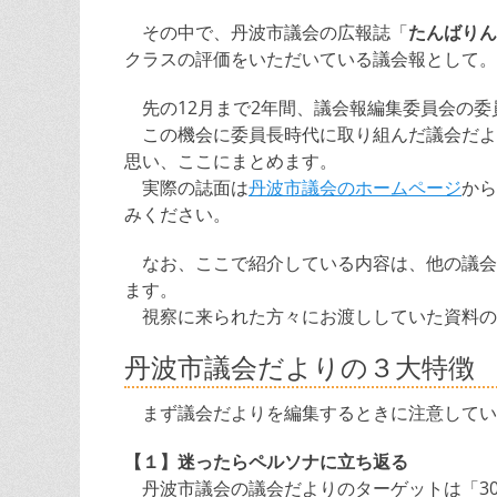
その中で、丹波市議会の広報誌「
たんばりん
クラスの評価をいただいている議会報として。
先の12月まで2年間、議会報編集委員会の委
この機会に委員長時代に取り組んだ議会だよ
思い、ここにまとめます。
実際の誌面は
丹波市議会のホームページ
から
みください。
なお、ここで紹介している内容は、他の議会
ます。
視察に来られた方々にお渡ししていた資料の
丹波市議会だよりの３大特徴
まず議会だよりを編集するときに注意してい
【１】迷ったらペルソナに立ち返る
丹波市議会の議会だよりのターゲットは「30