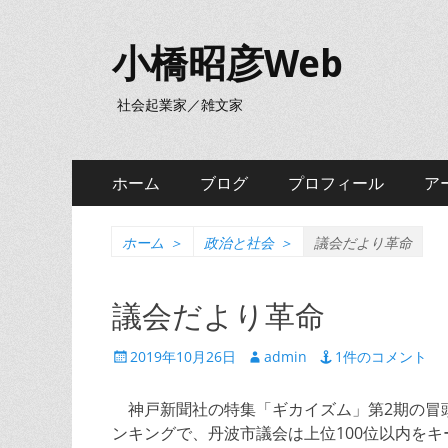
小橋昭彦Web
社会起業家／雑文家
メ
コ
ホーム
ブログ
プロフィール
ア
ン
イ
テ
ン
ン
ホーム
＞
政治と社会
＞
議会だより革命
ツ
メ
へ
議会だより革命
ニ
ス
キ
ュ
投
投
2019年10月26日
admin
1件のコメント
ッ
稿
稿
ー
プ
日
者
神戸新聞社の特集「ギカイズム」第2期の冒
ンキングで、丹波市議会は上位100位以内を