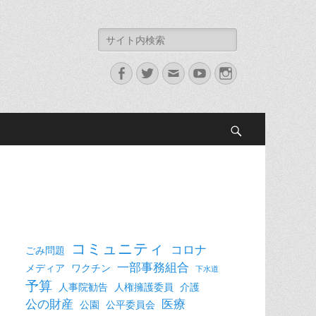
検
索:
Facebook
Twitter
メ
YouTube
Instagram
ー
ル
検
索
コミュニティ
コロナ
ごみ問題
一部事務組合
メディア
ワクチン
下水道
予算
人事院勧告
人権擁護委員
介護
公の財産
医療
公園
公平委員会