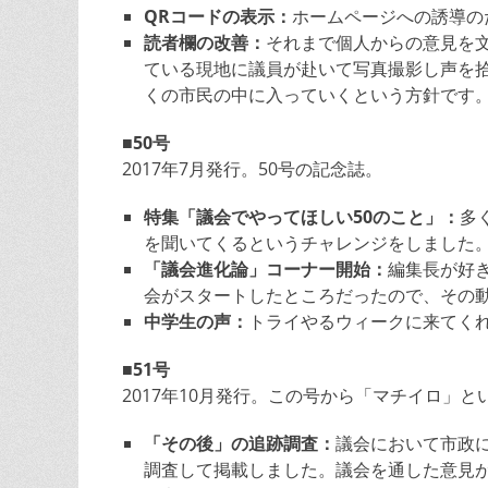
QRコードの表示：
ホームページへの誘導の
読者欄の改善：
それまで個人からの意見を
ている現地に議員が赴いて写真撮影し声を
くの市民の中に入っていくという方針です
■50号
2017年7月発行。50号の記念誌。
特集「議会でやってほしい50のこと」：
多
を聞いてくるというチャレンジをしました
「議会進化論」コーナー開始：
編集長が好
会がスタートしたところだったので、その
中学生の声：
トライやるウィークに来てく
■51号
2017年10月発行。この号から「マチイロ」
「その後」の追跡調査：
議会において市政
調査して掲載しました。議会を通した意見