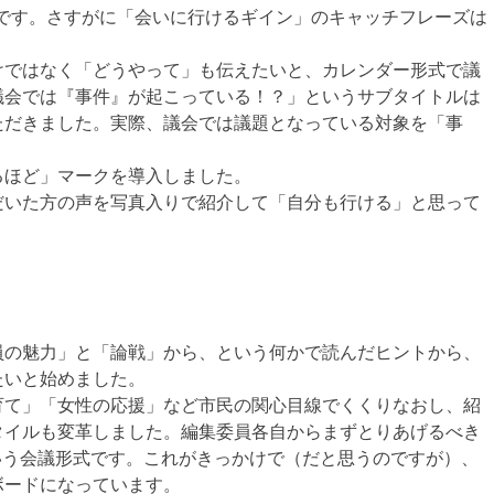
です。さすがに「会いに行けるギイン」のキャッチフレーズは
けではなく「どうやって」も伝えたいと、カレンダー形式で議
議会では『事件』が起こっている！？」というサブタイトルは
ただきました。実際、議会では議題となっている対象を「事
るほど」マークを導入しました。
だいた方の声を写真入りで紹介して「自分も行ける」と思って
員の魅力」と「論戦」から、という何かで読んだヒントから、
たいと始めました。
育て」「女性の応援」など市民の関心目線でくくりなおし、紹
タイルも変革しました。編集委員各自からまずとりあげるべき
いう会議形式です。これがきっかけで（だと思うのですが）、
ボードになっています。