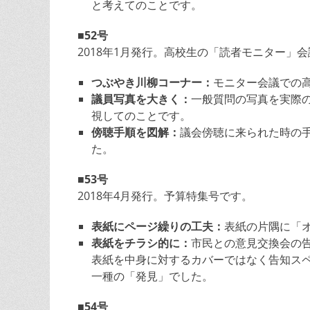
と考えてのことです。
■52号
2018年1月発行。高校生の「読者モニター」
つぶやき川柳コーナー：
モニター会議での
議員写真を大きく：
一般質問の写真を実際
視してのことです。
傍聴手順を図解：
議会傍聴に来られた時の
た。
■53号
2018年4月発行。予算特集号です。
表紙にページ繰りの工夫：
表紙の片隅に「
表紙をチラシ的に：
市民との意見交換会の
表紙を中身に対するカバーではなく告知ス
一種の「発見」でした。
■54号