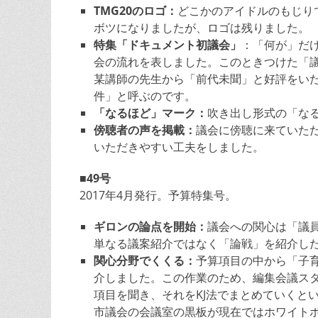
TMG20のロゴ：
どこかのアイドルのもじり
ボツになりましたが、ロゴは残りました。
特集「ドキュメント初議会」
：「何が」だ
会の流れを表しました。このときつけた「
某講師の先生から「前代未聞」と好評をい
件」と呼ぶのです。
「なるほど」マーク：
吹き出し形式の「な
傍聴者の声を掲載：
議会に傍聴に来ていた
いただきやすい工夫をしました。
■49号
2017年4月発行。予算特集号。
ギロンの論点を開始：
議会への関心は「議
単なる議案紹介ではなく「論戦」を紹介し
関心分野でくくる：
予算項目の中から「子
介しました。この作業のため、編集会議ス
項目を聞き、それをKJ法でまとめていくと
市議会の会議室の黒板が現在ではホワイト