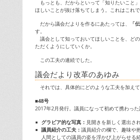
もっとも、だからといって「知りたいこと」
ほしいことが抜け落ちてしまう。これはこれで
だから議会だよりを作るにあたっては、
「伝
す。
議会として知っておいてほしいことを、どの
ただくようにしていくか。
この工夫の連続でした。
議会だより改革のあゆみ
それでは、具体的にどのような工夫を加えて
■48号
2017年2月発行。議員になって初めて携わっ
グラビア的な写真：
見開きを新しく選出さ
議員紹介の工夫：
議員紹介の欄で、趣味や抱
人間としての議員の姿を浮かび上がらせる