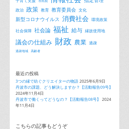
指定管理
子育て支援
市民税
政策
教育委員会
政治
教育
文化
消費社会
新型コロナウイルス
環境政策
福祉
社会論
給与
社会保障
縁故使用地
財政
議会の仕組み
農業
過疎
過疎地域
高齢者
最近の投稿
3つの縁で紡ぐクリエイターの物語
2025年6月9日
丹波市の課題、どう解決しますか？【活動報告09号】
2024年11月4日
丹波市で働くってどうなの？【活動報告08号】
2024
年11月4日
こちらの記事もどうぞ