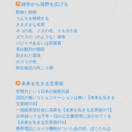
雑学から視野を広げる
動物と錯視
うんちを移植する
さまざまな名前
ネコの名、イヌの名、イルカの名
ガラスの（のような）身体
パジャマあるいは部屋着
等比数列の階段
刻まれた環境
ホコリの色
衛生仮説の向こう側
未来を生きる文章術
世間力という日本の秘密兵器
誤読の無いコミュニケーションは無い【未来を生きる
文章術018】
一億総表現社会に花束を【未来を生きる文章術017】
20年経っても千年一日の公文書管理に涙が出てくる
【未来を生きる文章術016】
携帯電話にカメラ機能がついたあの頃、ぼくたちは