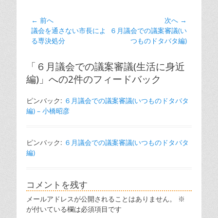
ゴ
リ
投
← 前へ
次へ →
ー
前
次
議会を通さない市長によ
６月議会での議案審議(い
稿
の
の
る専決処分
つものドタバタ編)
ナ
投
投
ビ
稿:
稿:
「６月議会での議案審議(生活に身近
ゲ
編)」への2件のフィードバック
ー
シ
ピンバック:
６月議会での議案審議(いつものドタバタ
ョ
編) – 小橋昭彦
ン
ピンバック:
６月議会での議案審議(いつものドタバタ
編)
コメントを残す
メールアドレスが公開されることはありません。
※
が付いている欄は必須項目です