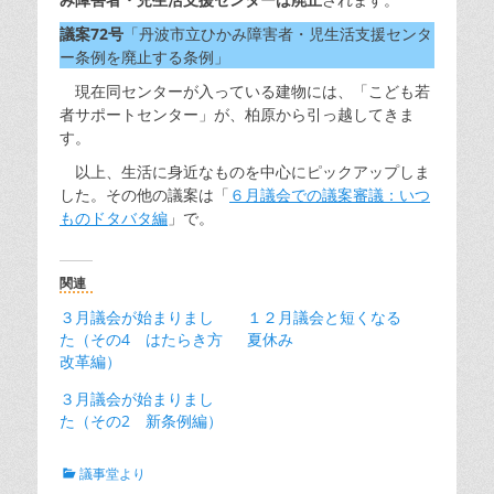
議案72号
「丹波市立ひかみ障害者・児生活支援センタ
ー条例を廃止する条例」
現在同センターが入っている建物には、「こども若
者サポートセンター」が、柏原から引っ越してきま
す。
以上、生活に身近なものを中心にピックアップしま
した。その他の議案は「
６月議会での議案審議：いつ
ものドタバタ編
」で。
関連
３月議会が始まりまし
１２月議会と短くなる
た（その4 はたらき方
夏休み
改革編）
３月議会が始まりまし
た（その2 新条例編）
カ
議事堂より
テ