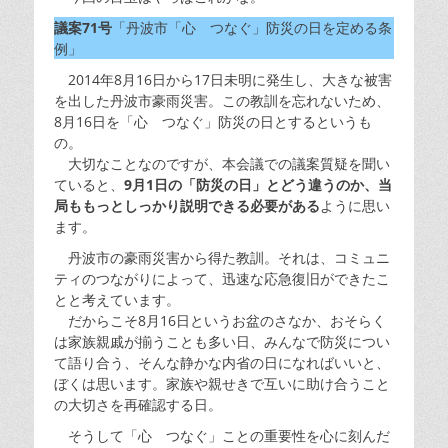
議案71号
「丹波市「心 つなぐ」防災の日を定める条
例」
2014年8月16日から17日未明に発生し、大きな被害
を出した丹波市豪雨災害。この教訓を忘れないため、
8月16日を「心 つなぐ」防災の日とするというも
の。
大切なことなのですが、本会議での議案質疑を聞い
ていると、
9月1日の「防災の日」とどう違うのか、当
局ももっとしっかり説明できる必要がある
ように思い
ます。
丹波市の豪雨災害から得た教訓。それは、コミュニ
ティのつながりによって、迅速な応急復旧ができたこ
とと考えています。
だからこそ8月16日というお盆のさなか、おそらく
は家族親戚が揃うことも多い日、みんなで防災につい
て語り合う、そんな静かな内省の日になればいいと、
ぼくは思います。家族や親せきで互いに助け合うこと
の大切さを再確認する日。
そうして「心 つなぐ」ことの重要性を心に刻んだ