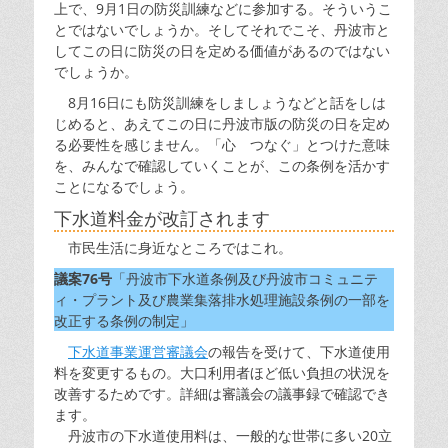
上で、9月1日の防災訓練などに参加する。そういうこ
とではないでしょうか。そしてそれでこそ、丹波市と
してこの日に防災の日を定める価値があるのではない
でしょうか。
8月16日にも防災訓練をしましょうなどと話をしは
じめると、あえてこの日に丹波市版の防災の日を定め
る必要性を感じません。「心 つなぐ」とつけた意味
を、みんなで確認していくことが、この条例を活かす
ことになるでしょう。
下水道料金が改訂されます
市民生活に身近なところではこれ。
議案76号
「丹波市下水道条例及び丹波市コミュニテ
ィ・プラント及び農業集落排水処理施設条例の一部を
改正する条例の制定」
下水道事業運営審議会
の報告を受けて、下水道使用
料を変更するもの。大口利用者ほど低い負担の状況を
改善するためです。詳細は審議会の議事録で確認でき
ます。
丹波市の下水道使用料は、一般的な世帯に多い20立