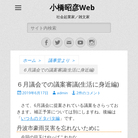
小橋昭彦Web
社会起業家／雑文家
検
索:
Facebook
Twitter
メ
YouTube
Instagram
ー
ル
ホーム
＞
議事堂より
＞
６月議会での議案審議(生活に身近編)
６月議会での議案審議(生活に身近編)
投
投
2019年6月17日
admin
2件のコメント
稿
稿
日
者
さて、6月議会に提案されている議案をさらってお
きます。補正予算については別にしますね。後編は
「
いつものドタバタ編
」です。
丹波市豪雨災害を忘れないために
今回の目玉はやっぱこれかな。