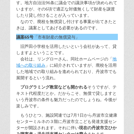
す。地方自治法96条に議会での議決事項が決められて
いますが、その6項で適正な対価無くして財産を譲渡
したり貸し付けることが入っています。
なので、廃校を無償貸し付けする事案が出てきたと
きは、議案としてあげる必要があるのです。
議案65号
「市有財産の無償貸与」
旧芦田小学校を活用したいという会社があって、貸
しますよということです。
会社は、リングローさん。同社ホームページの「
地
域への取り組み
」に紹介されていますが、廃校を活用
した地域での取り組みを進められており、丹波市でも
展開するという流れ。
プログラミング教室なども開かれる
そうですが、テ
キスト代程度だとか。だからこそ、無償で貸しますと
いう丹波市の条件も魅力だったのでしょうね。今後が
楽しみです。
もうひとつ、施設関連では7月1日から丹波市立健康
センターミルネの３階に丹波市立こども発達支援セン
ターが開設されます。それに伴い
現在の丹波市立ひか
み障害者・児生活支援センターは廃止
されます。