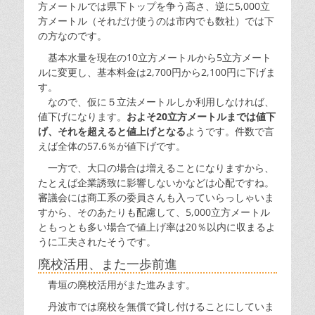
方メートルでは県下トップを争う高さ、逆に5,000立
方メートル（それだけ使うのは市内でも数社）では下
の方なのです。
基本水量を現在の10立方メートルから5立方メート
ルに変更し、基本料金は2,700円から2,100円に下げま
す。
なので、仮に５立法メートルしか利用しなければ、
値下げになります。
およそ20立方メートルまでは値下
げ、それを超えると値上げとなる
ようです。件数で言
えば全体の57.6％が値下げです。
一方で、大口の場合は増えることになりますから、
たとえば企業誘致に影響しないかなどは心配ですね。
審議会には商工系の委員さんも入っていらっしゃいま
すから、そのあたりも配慮して、5,000立方メートル
ともっとも多い場合で値上げ率は20％以内に収まるよ
うに工夫されたそうです。
廃校活用、また一歩前進
青垣の廃校活用がまた進みます。
丹波市では廃校を無償で貸し付けることにしていま