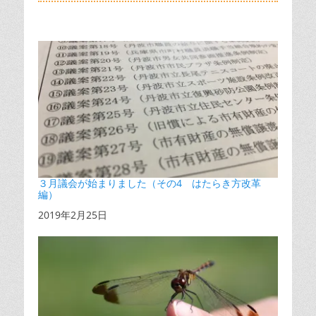
３月議会が始まりました（その4 はたらき方改革
編）
日付
2019年2月25日