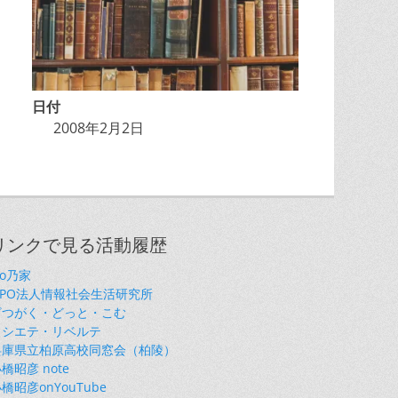
日付
2008年2月2日
リンクで見る活動履歴
so乃家
NPO法人情報社会生活研究所
ざつがく・どっと・こむ
ソシエテ・リベルテ
兵庫県立柏原高校同窓会（柏陵）
橋昭彦 note
橋昭彦onYouTube