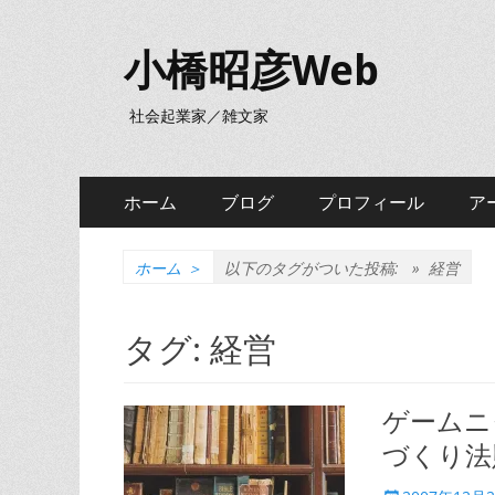
小橋昭彦Web
社会起業家／雑文家
メ
コ
ホーム
ブログ
プロフィール
ア
ン
イ
テ
ン
ン
ホーム
＞
以下のタグがついた投稿: »
経営
ツ
メ
へ
タグ:
経営
ニ
ス
キ
ュ
ッ
ゲームニ
ー
プ
づくり法