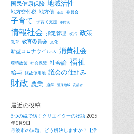
地域活性
国民健康保険
地方交付税
地方債
委員会
基金
子育て
子育て支援
市民税
情報社会
政策
指定管理
政治
教育委員会
教育
文化
消費社会
新型コロナウイルス
福祉
社会論
環境政策
社会保障
議会の仕組み
給与
縁故使用地
財政
農業
過疎
過疎地域
高齢者
最近の投稿
3つの縁で紡ぐクリエイターの物語
2025
年6月9日
丹波市の課題、どう解決しますか？【活