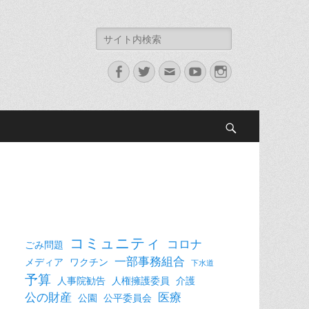
検
索:
Facebook
Twitter
メ
YouTube
Instagram
ー
ル
検
索
コミュニティ
コロナ
ごみ問題
一部事務組合
メディア
ワクチン
下水道
予算
人事院勧告
人権擁護委員
介護
公の財産
医療
公園
公平委員会