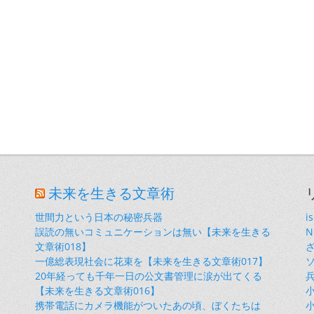
未来を生きる文章術
世間力という日本の秘密兵器
i
誤読の無いコミュニケーションは無い【未来を生きる
文章術018】
一億総表現社会に花束を【未来を生きる文章術017】
20年経っても千年一日の公文書管理に涙が出てくる
【未来を生きる文章術016】
小
携帯電話にカメラ機能がついたあの頃、ぼくたちは
小