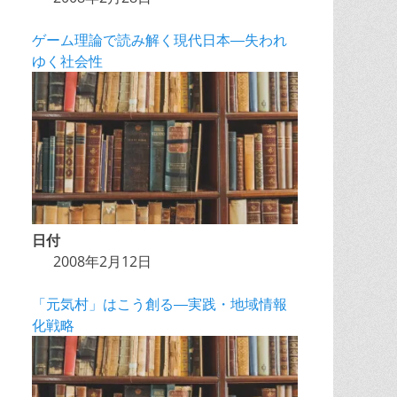
ゲーム理論で読み解く現代日本―失われ
ゆく社会性
日付
2008年2月12日
「元気村」はこう創る―実践・地域情報
化戦略