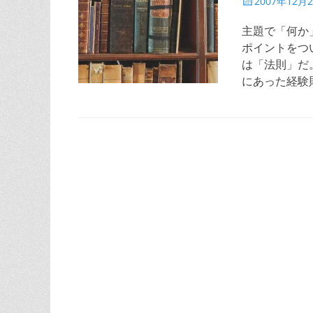
投
2007年12月
稿
日
主題で「何か
ポイントをつ
は「法則」だ
にあった経験