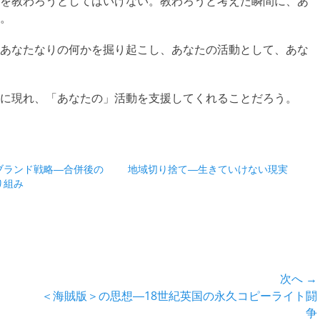
を教わろうとしてはいけない。教わろうと考えた瞬間に、あ
。
あなたなりの何かを掘り起こし、あなたの活動として、あな
に現れ、「あなたの」活動を支援してくれることだろう。
ブランド戦略―合併後の
地域切り捨て―生きていけない現実
り組み
次へ →
次
＜海賊版＞の思想―18世紀英国の永久コピーライト闘
の
争