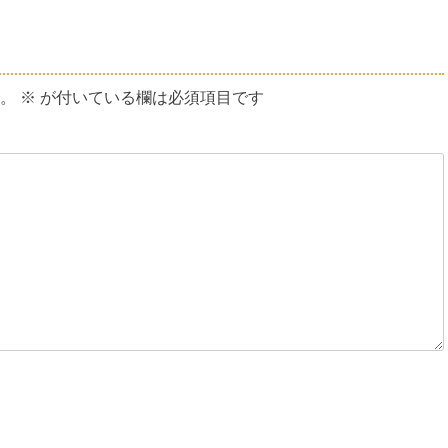
投
稿:
。
※
が付いている欄は必須項目です