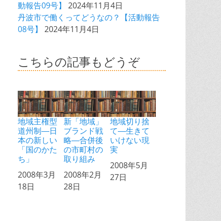
動報告09号】
2024年11月4日
丹波市で働くってどうなの？【活動報告
08号】
2024年11月4日
こちらの記事もどうぞ
地域主権型
新「地域」
地域切り捨
道州制―日
ブランド戦
て―生きて
本の新しい
略―合併後
いけない現
「国のかた
の市町村の
実
ち」
取り組み
日付
2008年5月
日付
2008年3月
日付
2008年2月
27日
18日
28日