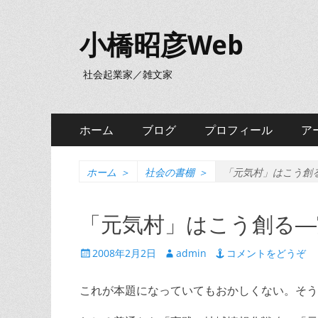
小橋昭彦Web
社会起業家／雑文家
メ
コ
ホーム
ブログ
プロフィール
ア
ン
イ
テ
ン
ン
ホーム
＞
社会の書棚
＞
「元気村」はこう創
ツ
メ
へ
「元気村」はこう創る―
ニ
ス
キ
ュ
投
投
2008年2月2日
admin
コメントをどうぞ
ッ
稿
稿
ー
プ
日
者
これが本題になっていてもおかしくない。そう