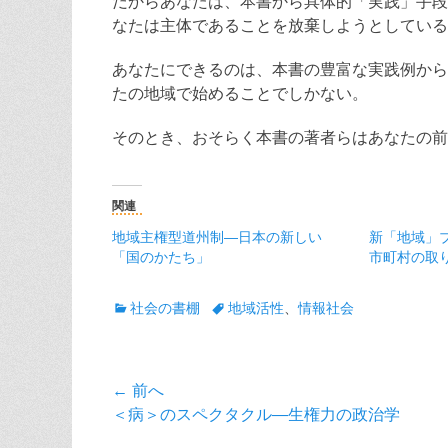
だからあなたは、本書から具体的「実践」手段
なたは主体であることを放棄しようとしている
あなたにできるのは、本書の豊富な実践例から
たの地域で始めることでしかない。
そのとき、おそらく本書の著者らはあなたの前
関連
地域主権型道州制―日本の新しい
新「地域」
「国のかたち」
市町村の取
カ
タ
社会の書棚
地域活性
、
情報社会
テ
グ
ゴ
リ
投
← 前へ
ー
前
＜病＞のスペクタクル―生権力の政治学
稿
の