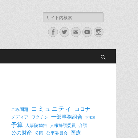
検
索:
Facebook
Twitter
メ
YouTube
Instagram
ー
ル
検
索
コミュニティ
コロナ
ごみ問題
一部事務組合
メディア
ワクチン
下水道
予算
人事院勧告
人権擁護委員
介護
公の財産
医療
公園
公平委員会