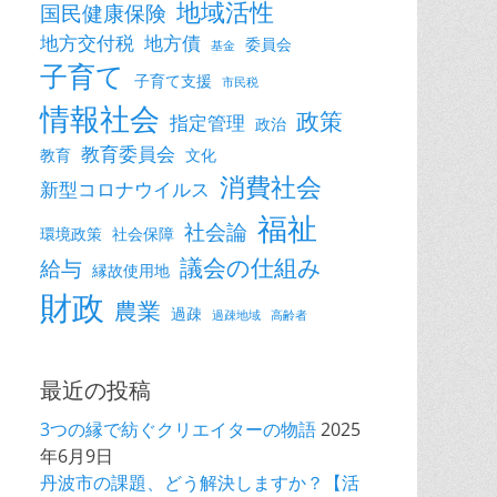
地域活性
国民健康保険
地方交付税
地方債
委員会
基金
子育て
子育て支援
市民税
情報社会
政策
指定管理
政治
教育委員会
教育
文化
消費社会
新型コロナウイルス
福祉
社会論
環境政策
社会保障
議会の仕組み
給与
縁故使用地
財政
農業
過疎
過疎地域
高齢者
最近の投稿
3つの縁で紡ぐクリエイターの物語
2025
年6月9日
丹波市の課題、どう解決しますか？【活