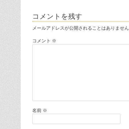
ナ
投
稿:
ビ
コメントを残す
ゲ
メールアドレスが公開されることはありません
ー
コメント
※
シ
ョ
ン
名前
※