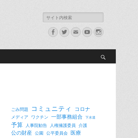
検
索:
Facebook
Twitter
メ
YouTube
Instagram
ー
ル
検
索
コミュニティ
コロナ
ごみ問題
一部事務組合
メディア
ワクチン
下水道
予算
人事院勧告
人権擁護委員
介護
公の財産
医療
公園
公平委員会