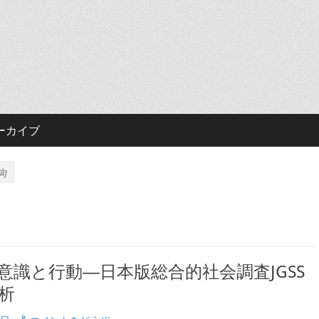
ーカイブ
向
意識と行動―日本版総合的社会調査JGSS
析