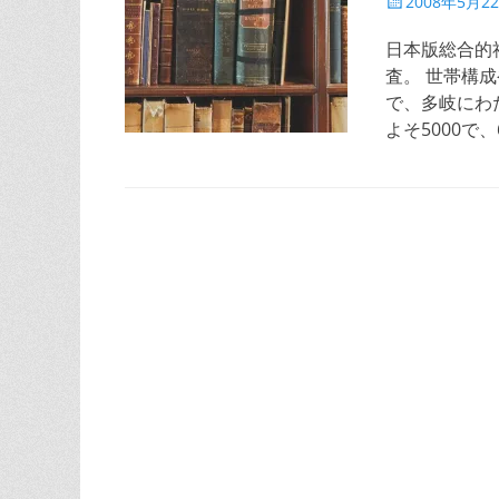
投
2008年5月2
稿
日
日本版総合的社
査。 世帯構
で、多岐にわ
よそ5000で