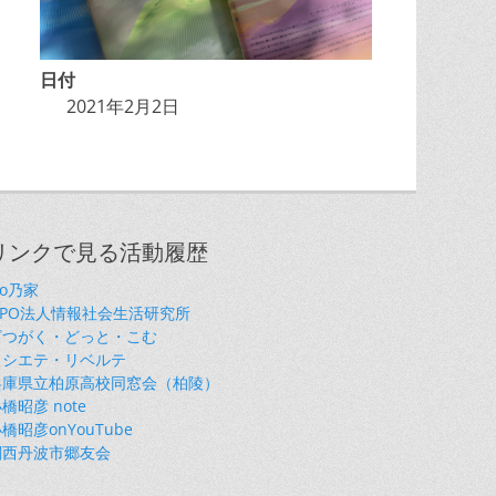
日付
2021年2月2日
リンクで見る活動履歴
so乃家
NPO法人情報社会生活研究所
ざつがく・どっと・こむ
ソシエテ・リベルテ
兵庫県立柏原高校同窓会（柏陵）
橋昭彦 note
橋昭彦onYouTube
関西丹波市郷友会