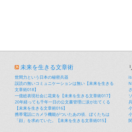
未来を生きる文章術
世間力という日本の秘密兵器
i
誤読の無いコミュニケーションは無い【未来を生きる
文章術018】
一億総表現社会に花束を【未来を生きる文章術017】
20年経っても千年一日の公文書管理に涙が出てくる
【未来を生きる文章術016】
小
携帯電話にカメラ機能がついたあの頃、ぼくたちは
小
「顔」を求めていた。【未来を生きる文章術015】