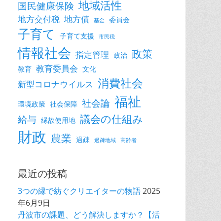
地域活性
国民健康保険
地方交付税
地方債
委員会
基金
子育て
子育て支援
市民税
情報社会
政策
指定管理
政治
教育委員会
教育
文化
消費社会
新型コロナウイルス
福祉
社会論
環境政策
社会保障
議会の仕組み
給与
縁故使用地
財政
農業
過疎
過疎地域
高齢者
最近の投稿
3つの縁で紡ぐクリエイターの物語
2025
年6月9日
丹波市の課題、どう解決しますか？【活