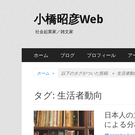
小橋昭彦Web
社会起業家／雑文家
メ
コ
ホーム
ブログ
プロフィール
ア
ン
イ
テ
ン
ン
ホーム
＞
以下のタグがついた投稿: »
生活者動
ツ
メ
へ
タグ:
生活者動向
ニ
ス
キ
ュ
ッ
日本人の
ー
プ
による分