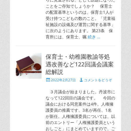
ことをご存知でしょうか？ 保育士
の配置基準というのは、保育士1人が
受け持つこどもの数のこと。「児童福
祉施設の設備及び運営に関する基準」
に次のようにあります。 第23条 保
育所には、保育士、嘱
続き …
保育士・幼稚園教諭等処
遇改善など122回議会議案
総解説
投
2022年2月27日
コメントをどうぞ
稿
日
３月議会が始まりました。丹波市に
なって122回目の議会です。 今回の
議会における同意案件は4件。人権擁
護委員の推薦です。3名が再任、1名
が新任。人権擁護委員については、以
前のエントリー「人権擁護委員という
おしごと」にまとめていますので、ご