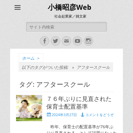
小橋昭彦Web
社会起業家／雑文家
検
索:
Facebook
Twitter
メ
YouTube
Instagram
ー
ル
ホーム
＞
以下のタグがついた投稿: »
アフタースクール
タグ:
アフタースクール
７６年ぶりに見直された
保育士配置基準
投
2024年3月27日
コメントをどうぞ
稿
日
昨年、保育士の配置基準が76年ぶ
りに見直される、として話題になった