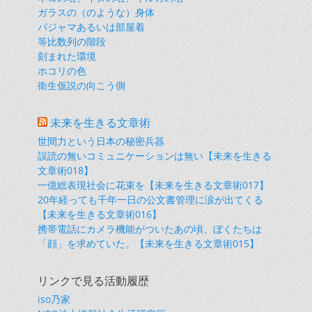
ガラスの（のような）身体
パジャマあるいは部屋着
等比数列の階段
刻まれた環境
ホコリの色
衛生仮説の向こう側
未来を生きる文章術
世間力という日本の秘密兵器
誤読の無いコミュニケーションは無い【未来を生きる
文章術018】
一億総表現社会に花束を【未来を生きる文章術017】
20年経っても千年一日の公文書管理に涙が出てくる
【未来を生きる文章術016】
携帯電話にカメラ機能がついたあの頃、ぼくたちは
「顔」を求めていた。【未来を生きる文章術015】
リンクで見る活動履歴
iso乃家