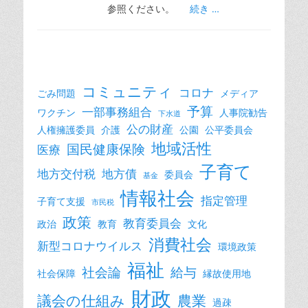
参照ください。
続き …
コミュニティ
コロナ
ごみ問題
メディア
予算
一部事務組合
ワクチン
人事院勧告
下水道
公の財産
人権擁護委員
介護
公園
公平委員会
地域活性
国民健康保険
医療
子育て
地方交付税
地方債
委員会
基金
情報社会
指定管理
子育て支援
市民税
政策
教育委員会
政治
教育
文化
消費社会
新型コロナウイルス
環境政策
福祉
社会論
給与
社会保障
縁故使用地
財政
議会の仕組み
農業
過疎