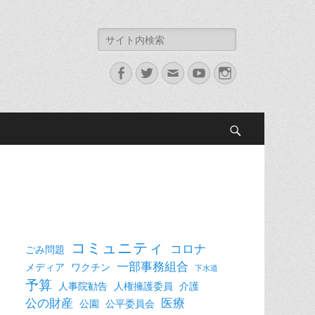
検
索:
Facebook
Twitter
メ
YouTube
Instagram
ー
ル
検
索
コミュニティ
コロナ
ごみ問題
一部事務組合
メディア
ワクチン
下水道
予算
人事院勧告
人権擁護委員
介護
公の財産
医療
公園
公平委員会