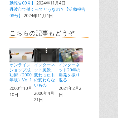
動報告09号】
2024年11月4日
丹波市で働くってどうなの？【活動報告
08号】
2024年11月4日
こちらの記事もどうぞ
オンライン
インターネ
インターネ
ショップ成
ット風景、
ット20年の
功術（2000
変わったも
爆発を振り
年版）Vol.1
の変わらな
返る
いもの
日付
2000年10月
日付
2021年2月2
日付
2000年4月
10日
日
21日