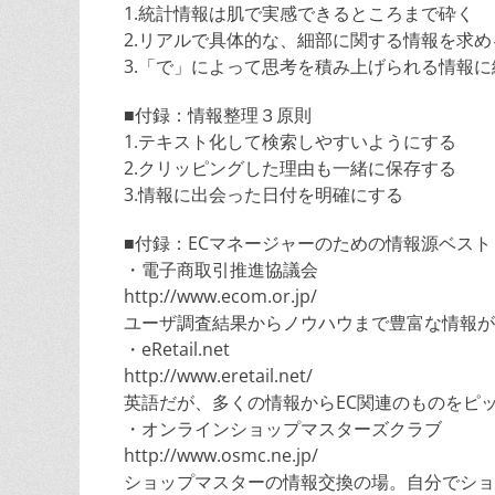
1.統計情報は肌で実感できるところまで砕く
2.リアルで具体的な、細部に関する情報を求め
3.「で」によって思考を積み上げられる情報に
■付録：情報整理３原則
1.テキスト化して検索しやすいようにする
2.クリッピングした理由も一緒に保存する
3.情報に出会った日付を明確にする
■付録：ECマネージャーのための情報源ベスト
・電子商取引推進協議会
http://www.ecom.or.jp/
ユーザ調査結果からノウハウまで豊富な情報が
・eRetail.net
http://www.eretail.net/
英語だが、多くの情報からEC関連のものをピ
・オンラインショップマスターズクラブ
http://www.osmc.ne.jp/
ショップマスターの情報交換の場。自分でショ