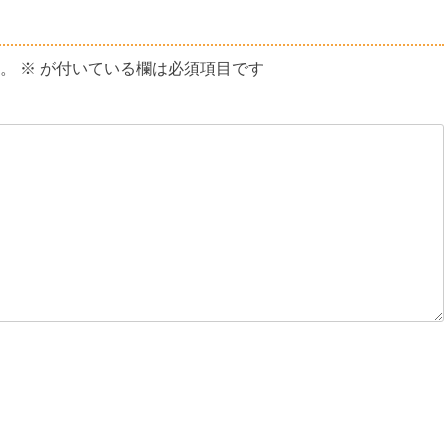
投
稿:
。
※
が付いている欄は必須項目です