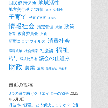
地域活性
国民健康保険
地方交付税
地方債
委員会
基金
子育て
子育て支援
市民税
情報社会
政策
指定管理
政治
教育委員会
教育
文化
消費社会
新型コロナウイルス
福祉
社会論
環境政策
社会保障
議会の仕組み
給与
縁故使用地
財政
農業
過疎
過疎地域
高齢者
最近の投稿
3つの縁で紡ぐクリエイターの物語
2025
年6月9日
丹波市の課題、どう解決しますか？【活