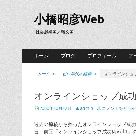
小橋昭彦Web
社会起業家／雑文家
メ
コ
ホーム
ブログ
プロフィール
ア
ン
イ
テ
ン
ン
ホーム
＞
ゼロ年代の鏡像
＞
オンラインショップ
ツ
メ
へ
オンラインショップ成功術（
ニ
ス
キ
ュ
投
投
2000年10月12日
admin
コメントをどうぞ
ッ
稿
稿
ー
プ
日
者
過去の原稿から拾ったオンラインショップ成功
言、前回「オンラインショップ成功術Vol.1