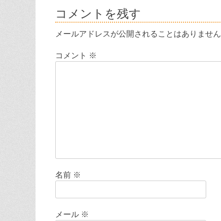
ナ
投
コメントを残す
稿:
ビ
メールアドレスが公開されることはありません
ゲ
コメント
※
ー
シ
ョ
ン
名前
※
メール
※