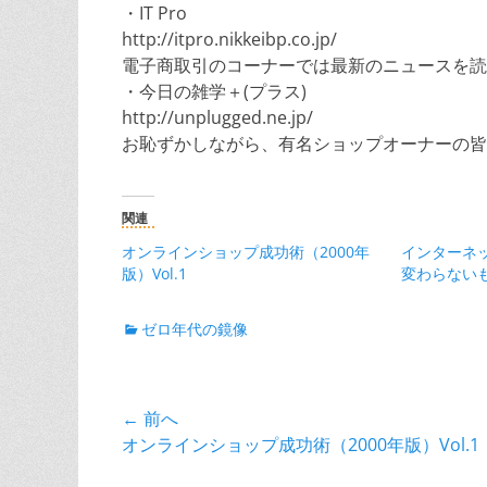
・IT Pro
http://itpro.nikkeibp.co.jp/
電子商取引のコーナーでは最新のニュースを読
・今日の雑学＋(プラス)
http://unplugged.ne.jp/
お恥ずかしながら、有名ショップオーナーの皆
関連
オンラインショップ成功術（2000年
インターネ
版）Vol.1
変わらない
カ
ゼロ年代の鏡像
テ
ゴ
リ
投
← 前へ
ー
前
オンラインショップ成功術（2000年版）Vol.1
稿
の