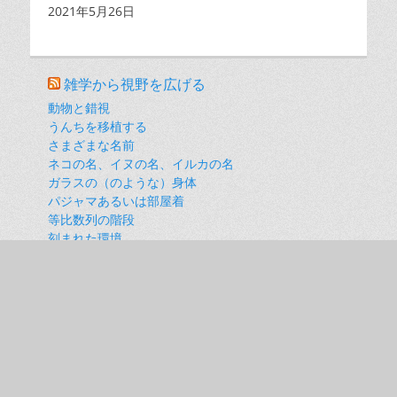
日付
2021年5月26日
雑学から視野を広げる
動物と錯視
うんちを移植する
さまざまな名前
ネコの名、イヌの名、イルカの名
ガラスの（のような）身体
パジャマあるいは部屋着
等比数列の階段
刻まれた環境
ホコリの色
衛生仮説の向こう側
未来を生きる文章術
世間力という日本の秘密兵器
誤読の無いコミュニケーションは無い【未来を生きる
文章術018】