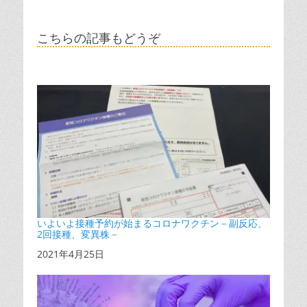
こちらの記事もどうぞ
いよいよ接種予約が始まるコロナワクチン－副反応、
2回接種、変異株－
日付
2021年4月25日