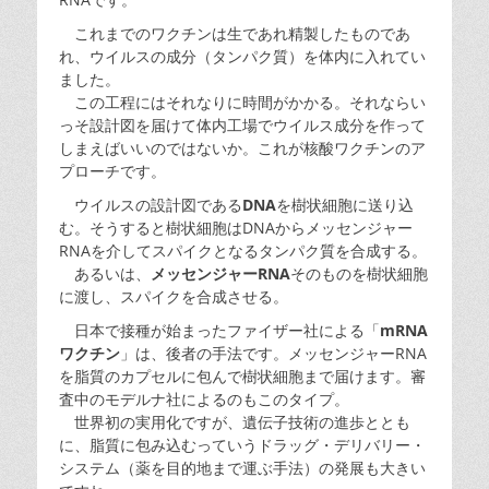
これまでのワクチンは生であれ精製したものであ
れ、ウイルスの成分（タンパク質）を体内に入れてい
ました。
この工程にはそれなりに時間がかかる。それならい
っそ設計図を届けて体内工場でウイルス成分を作って
しまえばいいのではないか。これが核酸ワクチンのア
プローチです。
ウイルスの設計図である
DNA
を樹状細胞に送り込
む。そうすると樹状細胞はDNAからメッセンジャー
RNAを介してスパイクとなるタンパク質を合成する。
あるいは、
メッセンジャーRNA
そのものを樹状細胞
に渡し、スパイクを合成させる。
日本で接種が始まったファイザー社による「
mRNA
ワクチン
」は、後者の手法です。メッセンジャーRNA
を脂質のカプセルに包んで樹状細胞まで届けます。審
査中のモデルナ社によるのもこのタイプ。
世界初の実用化ですが、遺伝子技術の進歩ととも
に、脂質に包み込むっていうドラッグ・デリバリー・
システム（薬を目的地まで運ぶ手法）の発展も大きい