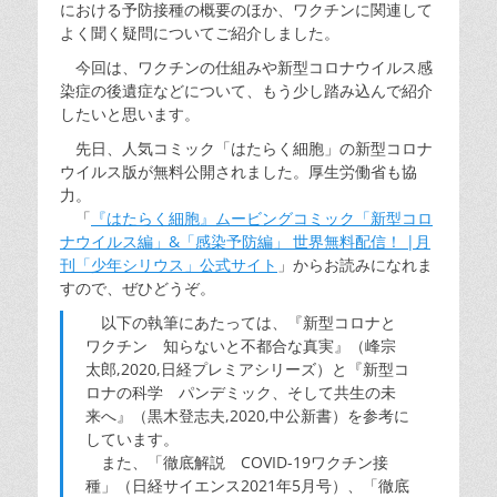
における予防接種の概要のほか、ワクチンに関連して
よく聞く疑問についてご紹介しました。
今回は、ワクチンの仕組みや新型コロナウイルス感
染症の後遺症などについて、もう少し踏み込んで紹介
したいと思います。
先日、人気コミック「はたらく細胞」の新型コロナ
ウイルス版が無料公開されました。厚生労働省も協
力。
「
『はたらく細胞』ムービングコミック「新型コロ
ナウイルス編」&「感染予防編」 世界無料配信！ |月
刊「少年シリウス」公式サイト
」からお読みになれま
すので、ぜひどうぞ。
以下の執筆にあたっては、『新型コロナと
ワクチン 知らないと不都合な真実』（峰宗
太郎,2020,日経プレミアシリーズ）と『新型コ
ロナの科学 パンデミック、そして共生の未
来へ』（黒木登志夫,2020,中公新書）を参考に
しています。
また、「徹底解説 COVID-19ワクチン接
種」（日経サイエンス2021年5月号）、「徹底