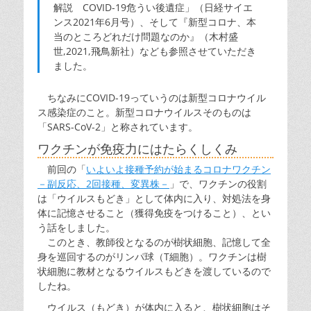
解説 COVID-19危うい後遺症」（日経サイエ
ンス2021年6月号）、そして『新型コロナ、本
当のところどれだけ問題なのか』（木村盛
世,2021,飛鳥新社）なども参照させていただき
ました。
ちなみにCOVID-19っていうのは新型コロナウイル
ス感染症のこと。新型コロナウイルスそのものは
「SARS-CoV-2」と称されています。
ワクチンが免疫力にはたらくしくみ
前回の「
いよいよ接種予約が始まるコロナワクチン
－副反応、2回接種、変異株－
」で、ワクチンの役割
は「ウイルスもどき」として体内に入り、対処法を身
体に記憶させること（獲得免疫をつけること）、とい
う話をしました。
このとき、教師役となるのが樹状細胞、記憶して全
身を巡回するのがリンパ球（T細胞）。ワクチンは樹
状細胞に教材となるウイルスもどきを渡しているので
したね。
ウイルス（もどき）が体内に入ると、樹状細胞はそ