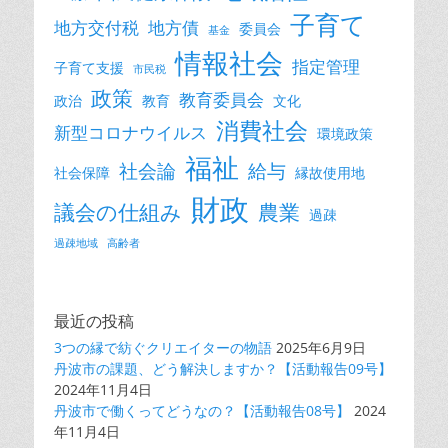
子育て
地方交付税
地方債
委員会
基金
情報社会
指定管理
子育て支援
市民税
政策
教育委員会
政治
教育
文化
消費社会
新型コロナウイルス
環境政策
福祉
社会論
給与
社会保障
縁故使用地
財政
議会の仕組み
農業
過疎
過疎地域
高齢者
最近の投稿
3つの縁で紡ぐクリエイターの物語
2025年6月9日
丹波市の課題、どう解決しますか？【活動報告09号】
2024年11月4日
丹波市で働くってどうなの？【活動報告08号】
2024
年11月4日