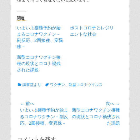
関連
いよいよ接種予約が始
ポストコロナとレジリ
まるコロナワクチン－
エントな社会
副反応、2回接種、変異
株－
新型コロナワクチン接
種の現状とコロナ禍残
された課題
カ
タ
議事堂より
ワクチン
、
新型コロナウイルス
テ
グ
ゴ
リ
投
← 前へ
次へ →
ー
前
次
いよいよ接種予約が始ま
新型コロナワクチン接種
稿
の
の
るコロナワクチン－副反
の現状とコロナ禍残され
ナ
投
投
応、2回接種、変異株－
た課題
ビ
稿:
稿:
ゲ
コメントを残す