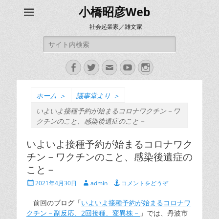
小橋昭彦Web
社会起業家／雑文家
検
索:
Facebook
Twitter
メ
YouTube
Instagram
ー
ル
ホーム
＞
議事堂より
＞
いよいよ接種予約が始まるコロナワクチン－ワ
クチンのこと、感染後遺症のこと－
いよいよ接種予約が始まるコロナワク
チン－ワクチンのこと、感染後遺症の
こと－
投
投
2021年4月30日
admin
コメントをどうぞ
稿
稿
日
者
前回のブログ「
いよいよ接種予約が始まるコロナワ
クチン－副反応、2回接種、変異株－
」では、丹波市