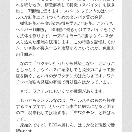
れを取り込み、構造解析して特徴（スパイク）を抜き
出し、T細胞に伝えます。スパイクっていうのはウイ
ルスが細胞にとりつくためのタンパク質の突起。
樹状細胞から突起の特徴を学んだT細胞。このうち
ヘルパーT細胞は、B細胞に働きかけてスパイクをふさ
ぐ抗体を作ります。一方のキラーT細胞はウイルスが
入り込んだ細胞を破壊します。この特徴を記憶してお
き、いざ敵が侵入すると攻撃するというのが、免疫力
の仕組み。
なので「ワクチン打ったから感染しない」というこ
とじゃなく、ウイルスに感染しても免疫力によって発
症を防ぐ、というのがワクチンのはたらきです。ワク
チンの治験も発症の有無で有効性をはかっています。
さて。ワクチンにもいくつか種類があります。
もっともシンプルなのは、ウイルスそのものを接種
するタイプです。といっても本当に病気になると困る
ので、弱毒化して接種する。「
生ワクチン
」と呼ばれ
ます。
原始的ですが、BCGや風しん、はしかなど現役で活
躍中です。