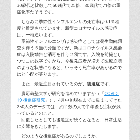
30歳代と比較して60歳代で25倍、80歳代で71倍の重
症化率だそうです。
ちなみに季節性インフルエンザの死亡率は0.1％程
度と推定されています。新型コロナウイルス感染症
は、一桁違います。
季節性インフルエンザは感染症としては発生動向調
査を伴う５類の分類ですが、新型コロナウイルス感染
症は入院勧告と消毒を伴う２類です。入院を前提とし
つつこの数字ですから、今後発症者が増えて医療崩壊
のような状態になると、いっそう死亡率があがるので
はと心配が募ります。
また、最近注目されているのが、
後遺症
です。
慶応義塾大学が研究を進めていますが（「
COVID-
19 後遺症研究
」）、4月中旬現在までに集まってきた
250人のデータでは、約半数の人で半年後も症状が残
っているとのこと。
回復したとしても後遺症が続くとなると、日常生活
に支障をきたします。
どのような後遺症があるのでしょうか。