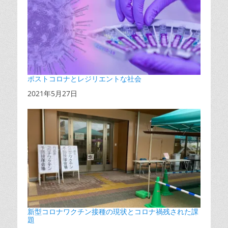
ポストコロナとレジリエントな社会
日付
2021年5月27日
新型コロナワクチン接種の現状とコロナ禍残された課
題