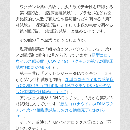
ワクチンや薬の治験は、少人数で安全性を確認する
「第1相試験」（臨床薬理試験）、プラセボなども交
え比較的少人数で有効性や投与量などを調べる「第2
相試験」（探索的試験）、そして多数の患者で調べる
「第3相試験」（検証的試験）と進めるそうです。
その他の日本企業はどうでしょうか。
塩野義製薬は「組み換えタンパクワクチン」。第1
／2相試験に昨年12月から入っています（
新型コロナ
ウイルス感染症（COVID-19）ワクチンの第1/2相臨床
試験開始のお知らせ
）。
第一三共は「メッセンジャーRNAワクチン」。3月
から第1／2相試験を開始（
新型コロナウイルス感染症
（COVID-19）に対するmRNAワクチンDS-5670の第
1/2相臨床試験開始について
）。
アンジェス等が「DNAワクチン」。3月から第2／3
相試験に入っています（
新型コロナウイルスDNAワク
チン: 第2/3相臨床試験における接種完了のお知ら
せ
）。
そして、前述したKMバイオロジクス等による「不
活化ワクチン」。