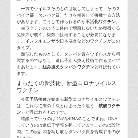
一方でウイルスそのものは殺してしまって、そのス
パイク部（タンパク質）だけを精製して接種する方法
があります。こうして作られるのが
不活化ワクチン
。
生ワクチンのように体内で増殖しないため獲得する
免疫力が弱く、複数回接種することが必要になりま
す。インフルエンザや日本脳炎などのワクチンがこの
タイプ。
類似したものとして、タンパク質をウイルスから精
製するのではなく、遺伝子組み換え技術で作るタイプ
もあります。
組み換えタンパクワクチン
と呼ばれてい
ます。
まったくの新技術、新型コロナウイルス
ワクチン
今回予防接種が始まる新型コロナウイルスワクチン
は、これら従来の手法とはまったく違う「
核酸ワクチ
ン
」と呼ばれるものです。
核酸っていうのはDNAやRNAのことですね。DNA
っていうのは遺伝子情報を担っています。いわば設計
図。この設計図を写し取りタンパク質を合成するのが
RNAです。