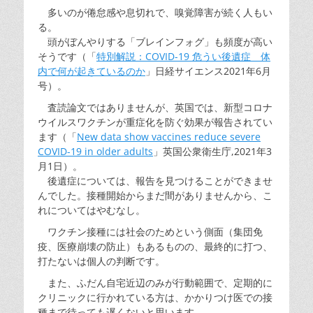
多いのが倦怠感や息切れで、嗅覚障害が続く人もい
る。
頭がぼんやりする「ブレインフォグ」も頻度が高い
そうです（「
特別解説：COVID-19 危うい後遺症 体
内で何が起きているのか
」日経サイエンス2021年6月
号）。
査読論文ではありませんが、英国では、新型コロナ
ウイルスワクチンが重症化を防ぐ効果が報告されてい
ます（「
New data show vaccines reduce severe
COVID-19 in older adults
」英国公衆衛生庁,2021年3
月1日）。
後遺症については、報告を見つけることができませ
んでした。接種開始からまだ間がありませんから、こ
れについてはやむなし。
ワクチン接種には社会のためという側面（集団免
疫、医療崩壊の防止）もあるものの、最終的に打つ、
打たないは個人の判断です。
また、ふだん自宅近辺のみが行動範囲で、定期的に
クリニックに行かれている方は、かかりつけ医での接
種まで待っても遅くないと思います。