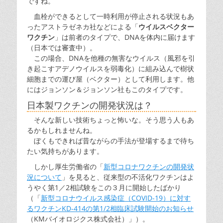
ですね。
血栓ができるとして一時利用が停止される状況もあ
ったアストラゼネカ社などによる「
ウイルスベクター
ワクチン
」は前者のタイプで、DNAを体内に届けます
（日本では審査中）。
この場合、DNAを他種の無害なウイルス（風邪を引
き起こすアデノウイルスを弱毒化）に組み込んで樹状
細胞までの運び屋（ベクター）として利用します。他
にはジョンソン＆ジョンソン社もこのタイプです。
日本製ワクチンの開発状況は？
そんな新しい技術ちょっと怖いな。そう思う人もあ
るかもしれませんね。
ぼくもできれば昔ながらの手法が登場するまで待ち
たい気持ちがあります。
しかし厚生労働省の「
新型コロナワクチンの開発状
況について
」を見ると、従来型の不活化ワクチンはよ
うやく第1／2相試験をこの３月に開始したばかり
（「
新型コロナウイルス感染症（COVID-19）に対す
るワクチンKD-414の第1/2相臨床試験開始のお知らせ
（KMバイオロジクス株式会社）」）。