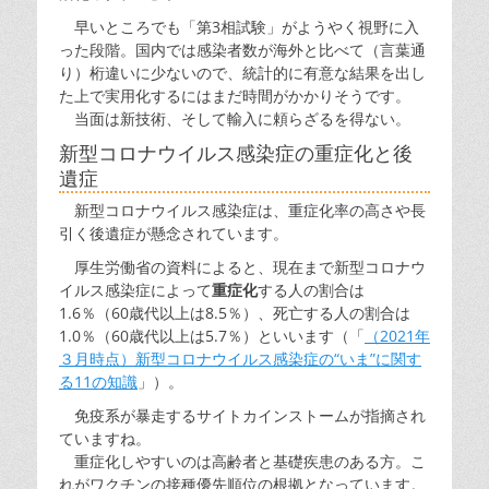
早いところでも「第3相試験」がようやく視野に入
った段階。国内では感染者数が海外と比べて（言葉通
り）桁違いに少ないので、統計的に有意な結果を出し
た上で実用化するにはまだ時間がかかりそうです。
当面は新技術、そして輸入に頼らざるを得ない。
新型コロナウイルス感染症の重症化と後
遺症
新型コロナウイルス感染症は、重症化率の高さや長
引く後遺症が懸念されています。
厚生労働省の資料によると、現在まで新型コロナウ
イルス感染症によって
重症化
する人の割合は
1.6％（60歳代以上は8.5％）、死亡する人の割合は
1.0％（60歳代以上は5.7％）といいます（「
（2021年
３月時点）新型コロナウイルス感染症の“いま”に関す
る11の知識
」）。
免疫系が暴走するサイトカインストームが指摘され
ていますね。
重症化しやすいのは高齢者と基礎疾患のある方。こ
れがワクチンの接種優先順位の根拠となっています。