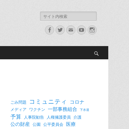
検
索:
Facebook
Twitter
メ
YouTube
Instagram
ー
ル
検
索
コミュニティ
コロナ
ごみ問題
一部事務組合
メディア
ワクチン
下水道
予算
人事院勧告
人権擁護委員
介護
公の財産
医療
公園
公平委員会