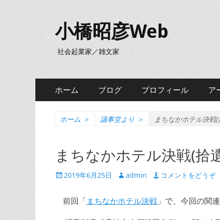
小橋昭彦Web
社会起業家／雑文家
メ
コ
ホーム
ブログ
プロフィール
ア
ン
イ
テ
ン
ン
ホーム
＞
議事堂より
＞
まちなかホテル決戦(
ツ
メ
へ
まちなかホテル決戦(拾遺
ニ
ス
キ
ュ
投
投
2019年6月25日
admin
コメントをどうぞ
ッ
稿
稿
ー
プ
日
者
前回「
まちなかホテル決戦
」で、今回の関連