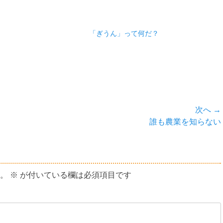
！
「ぎうん」って何だ？
次へ →
次
誰も農業を知らない
の
投
稿:
。
※
が付いている欄は必須項目です