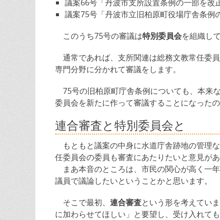
議案66号「丹波市支所設置条例の一部を改
議案75号「丹波市立旧柏原町役場庁舎条例
このうち75号の審議は
特別委員会
を組織し
通常であれば、支所関連は総務文教常任委員
専門分野に分かれて審議をします。
75号の旧柏原町庁舎条例についても、本来
委員会を新たに作って審議することになったの
連合審査と特別委員会と
もともと議案の中身に水道庁舎跡地の管理な
任委員会の委員も審査にあたりたいと意見があ
まあ本音のところは、市民の関心が高く一年
議員で議論したいということかと思います。
そこで最初、
連合審査
という形を考えていま
に加わらせてほしい」と要望し、受け入れても