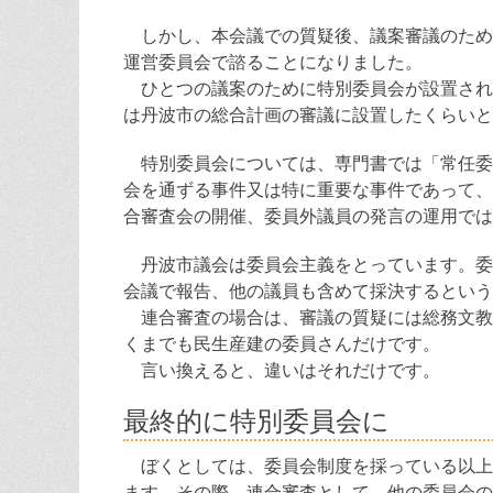
しかし、本会議での質疑後、議案審議のため
運営委員会で諮ることになりました。
ひとつの議案のために特別委員会が設置され
は丹波市の総合計画の審議に設置したくらいと
特別委員会については、専門書では「常任委
会を通ずる事件又は特に重要な事件であって、
合審査会の開催、委員外議員の発言の運用では
丹波市議会は委員会主義をとっています。委
会議で報告、他の議員も含めて採決するという
連合審査の場合は、審議の質疑には総務文教
くまでも民生産建の委員さんだけです。
言い換えると、違いはそれだけです。
最終的に特別委員会に
ぼくとしては、委員会制度を採っている以上
ます。その際、連合審査として、他の委員会の