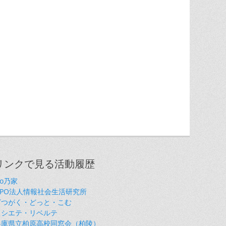
リンクで見る活動履歴
so乃家
NPO法人情報社会生活研究所
ざつがく・どっと・こむ
ソシエテ・リベルテ
兵庫県立柏原高校同窓会（柏陵）