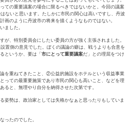
っての重要議案の場合に限るべきではないかと。今回の議案
ではないと思います。たしかに市民の関心は高いですし、丹波
計画のように丹波市の将来を描くようなものではない。
いました。
すが、特別委員会にしたい委員の方が強く主張されました。
会設置側の意見でした。ぼくの議論の癖は、戦うよりも合意を
るというか、要は「
市にとって重要議案
だ」との理屈をつけ
論を重ねてきたこと、②公益的施設をホテルという収益事業
とっての最重要施策であり市民の関心も高いこと、などを理
あると、無理やり自分を納得させた次第です。
る姿勢は、政治家としては失格かなぁと思ったりもしていま
なったのでした。