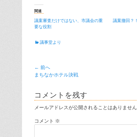
関連
議案審査だけではない、市議会の重
議案撤回？
要な役割
カ
議事堂より
テ
ゴ
リ
投
← 前へ
ー
前
まちなかホテル決戦
稿
の
ナ
投
コメントを残す
稿:
ビ
メールアドレスが公開されることはありません
ゲ
コメント
※
ー
シ