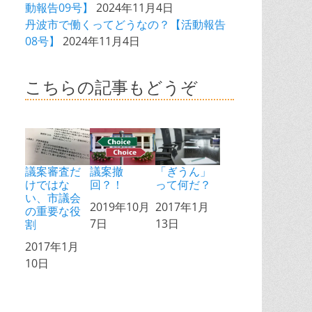
動報告09号】
2024年11月4日
丹波市で働くってどうなの？【活動報告
08号】
2024年11月4日
こちらの記事もどうぞ
議案審査だ
議案撤
「ぎうん」
けではな
回？！
って何だ？
い、市議会
日付
2019年10月
日付
2017年1月
の重要な役
7日
13日
割
日付
2017年1月
10日