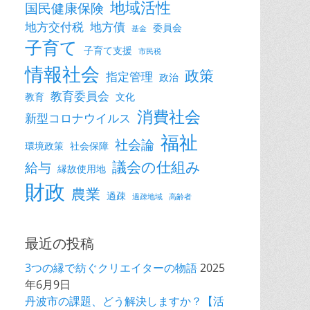
地域活性
国民健康保険
地方交付税
地方債
委員会
基金
子育て
子育て支援
市民税
情報社会
政策
指定管理
政治
教育委員会
教育
文化
消費社会
新型コロナウイルス
福祉
社会論
環境政策
社会保障
議会の仕組み
給与
縁故使用地
財政
農業
過疎
過疎地域
高齢者
最近の投稿
3つの縁で紡ぐクリエイターの物語
2025
年6月9日
丹波市の課題、どう解決しますか？【活