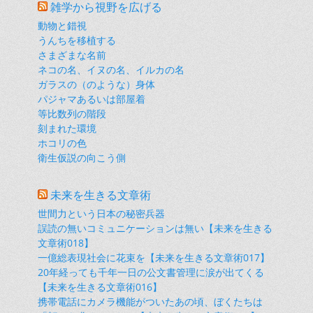
雑学から視野を広げる
動物と錯視
うんちを移植する
さまざまな名前
ネコの名、イヌの名、イルカの名
ガラスの（のような）身体
パジャマあるいは部屋着
等比数列の階段
刻まれた環境
ホコリの色
衛生仮説の向こう側
未来を生きる文章術
世間力という日本の秘密兵器
誤読の無いコミュニケーションは無い【未来を生きる
文章術018】
一億総表現社会に花束を【未来を生きる文章術017】
20年経っても千年一日の公文書管理に涙が出てくる
【未来を生きる文章術016】
携帯電話にカメラ機能がついたあの頃、ぼくたちは