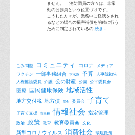
ません。 消防団員の方々は、非常
勤の公務員という位置づけです。
こうした方々が、業務中に怪我をされ
るなどの場合の損害補償を的確に行う
ために制定されているの
続き …
コミュニティ
コロナ
ごみ問題
メディア
予算
一部事務組合
ワクチン
人事院勧告
下水道
公の財産
人権擁護委員
介護
公園
公平委員会
地域活性
国民健康保険
医療
子育て
地方交付税
地方債
委員会
基金
情報社会
指定管理
子育て支援
市民税
政策
教育委員会
政治
教育
文化
消費社会
新型コロナウイルス
環境政策