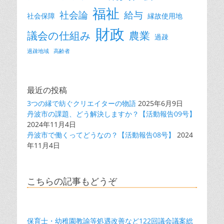
福祉
社会論
給与
社会保障
縁故使用地
財政
議会の仕組み
農業
過疎
過疎地域
高齢者
最近の投稿
3つの縁で紡ぐクリエイターの物語
2025年6月9日
丹波市の課題、どう解決しますか？【活動報告09号】
2024年11月4日
丹波市で働くってどうなの？【活動報告08号】
2024
年11月4日
こちらの記事もどうぞ
保育士・幼稚園教諭等処遇改善など122回議会議案総