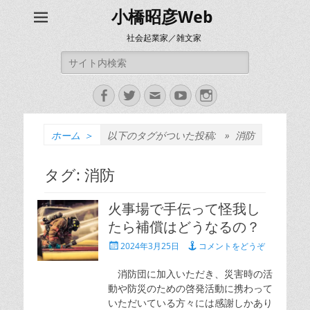
小橋昭彦Web
社会起業家／雑文家
検
索:
Facebook
Twitter
メ
YouTube
Instagram
ー
ル
ホーム
＞
以下のタグがついた投稿: »
消防
タグ:
消防
火事場で手伝って怪我し
たら補償はどうなるの？
投
2024年3月25日
コメントをどうぞ
稿
日
消防団に加入いただき、災害時の活
動や防災のための啓発活動に携わって
いただいている方々には感謝しかあり