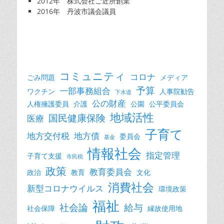
2012年 株式会社ご近所創業
2016年 丹波市議会議員
コミュニティ
コロナ
ごみ問題
メディア
予算
一部事務組合
ワクチン
人事院勧告
下水道
公の財産
人権擁護委員
介護
公園
公平委員会
地域活性
国民健康保険
医療
子育て
地方交付税
地方債
委員会
基金
情報社会
指定管理
子育て支援
市民税
政策
教育委員会
政治
教育
文化
消費社会
新型コロナウイルス
環境政策
福祉
社会論
給与
社会保障
縁故使用地