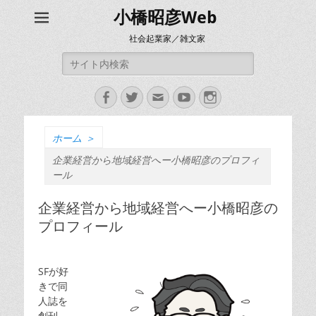
小橋昭彦Web
社会起業家／雑文家
検
索:
Facebook
Twitter
メ
YouTube
Instagram
ー
ル
ホーム
＞
企業経営から地域経営へー小橋昭彦のプロフィ
ール
企業経営から地域経営へー小橋昭彦の
プロフィール
SFが好
きで同
人誌を
創刊、