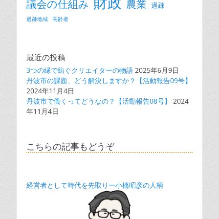
財政
議会の仕組み
農業
過疎
過疎地域
高齢者
最近の投稿
3つの縁で紡ぐクリエイターの物語
2025年6月9日
丹波市の課題、どう解決しますか？【活動報告09号】
2024年11月4日
丹波市で働くってどうなの？【活動報告08号】
2024
年11月4日
こちらの記事もどうぞ
経営者として時代を先取りー小橋昭彦の人柄