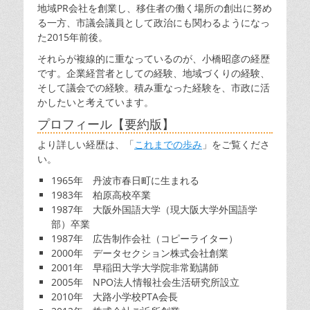
地域PR会社を創業し、移住者の働く場所の創出に努め
る一方、市議会議員として政治にも関わるようになっ
た2015年前後。
それらが複線的に重なっているのが、小橋昭彦の経歴
です。企業経営者としての経験、地域づくりの経験、
そして議会での経験。積み重なった経験を、市政に活
かしたいと考えています。
プロフィール【要約版】
より詳しい経歴は、「
これまでの歩み
」をご覧くださ
い。
1965年 丹波市春日町に生まれる
1983年 柏原高校卒業
1987年 大阪外国語大学（現大阪大学外国語学
部）卒業
1987年 広告制作会社（コピーライター）
2000年 データセクション株式会社創業
2001年 早稲田大学大学院非常勤講師
2005年 NPO法人情報社会生活研究所設立
2010年 大路小学校PTA会長